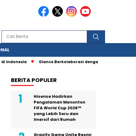
ONAL
donesia
Glance Berkolaborasi dengan IAS, Berbagai Fitur Pen
BERITA POPULER
Hisense Hadirkan
Pengalaman Menonton
FIFA World Cup 2026™
yang Lebih Seru dan
Imersif dari Rumah
Gravity Game Unite Resmi