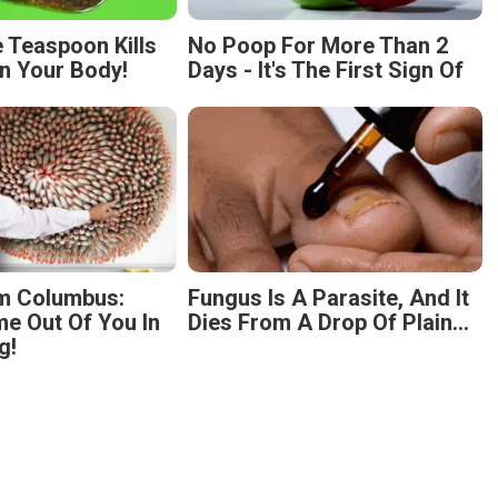
 Teaspoon Kills
No Poop For More Than 2
n Your Body!
Days - It's The First Sign Of
m Columbus:
Fungus Is A Parasite, And It
 Out Of You In
Dies From A Drop Of Plain...
g!