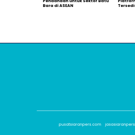
Pendanaan untuk Sektor Batu
Platfo
Bara di ASEAN
Tersedi
pusatsiaranpers.com
jasasiaranper