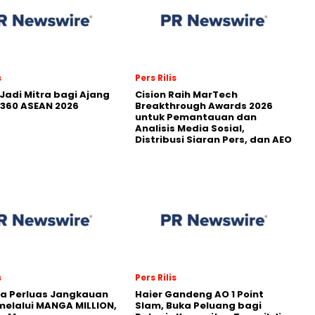
s
Pers Rilis
Jadi Mitra bagi Ajang
Cision Raih MarTech
360 ASEAN 2026
Breakthrough Awards 2026
untuk Pemantauan dan
Analisis Media Sosial,
Distribusi Siaran Pers, dan AEO
s
Pers Rilis
a Perluas Jangkauan
Haier Gandeng AO 1 Point
melalui MANGA MILLION,
Slam, Buka Peluang bagi