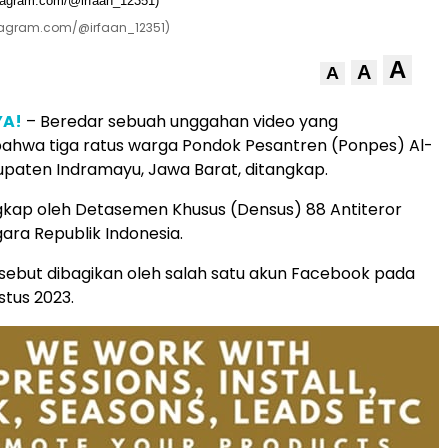
stagram.com/@irfaan_12351)
A
A
A
YA!
– Beredar sebuah unggahan video yang
ahwa tiga ratus warga Pondok Pesantren (Ponpes) Al-
upaten Indramayu, Jawa Barat, ditangkap.
gkap oleh Detasemen Khusus (Densus) 88 Antiteror
gara Republik Indonesia.
ebut dibagikan oleh salah satu akun Facebook pada
stus 2023.