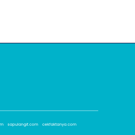
om
sapulangit.com
cekfaktanya.com