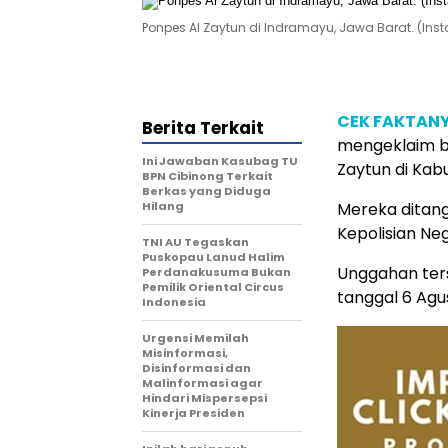
Ponpes Al Zaytun di Indramayu, Jawa Barat. (In
CEK FAKTAN
Berita Terkait
mengeklaim b
Ini Jawaban Kasubag TU
Zaytun di Kab
BPN Cibinong Terkait
Berkas yang Diduga
Hilang
Mereka ditan
Kepolisian Ne
TNI AU Tegaskan
Puskopau Lanud Halim
Unggahan ters
Perdanakusuma Bukan
Pemilik Oriental Circus
tanggal 6 Agu
Indonesia
Urgensi Memilah
Misinformasi,
Disinformasi dan
Malinformasi agar
Hindari Mispersepsi
Kinerja Presiden