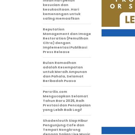
Inilah hari penuh
kesucian dan
kesukacitaan. Hari
kemenangan untuk
saling memaafkan
Reputation
Management dan Image
Restoration (Pemulihan
Citra) dengan
Implementasi Publikasi
Press Release
Bulan Ramadhan
adalah Kesempatan
untuk Meraih Ampunan
dan Pahala, Selamat
Beribadah Puasa
Persrilis.com
Mengucapkan Selamat
Tahun Baru 2025, Raih
Prestasi dan Pencapaian
yang Lebih Baik Lagi!
Shadenlouth Siap Hibur
Pengunjung Cafe dan
Tempat Nongkrong
dengan Sajian Live Music