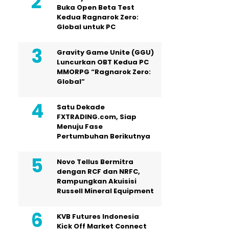
Buka Open Beta Test
Kedua Ragnarok Zero:
Global untuk PC
Gravity Game Unite (GGU)
Luncurkan OBT Kedua PC
MMORPG “Ragnarok Zero:
Global”
Satu Dekade
FXTRADING.com, Siap
Menuju Fase
Pertumbuhan Berikutnya
Novo Tellus Bermitra
dengan RCF dan NRFC,
Rampungkan Akuisisi
Russell Mineral Equipment
KVB Futures Indonesia
Kick Off Market Connect