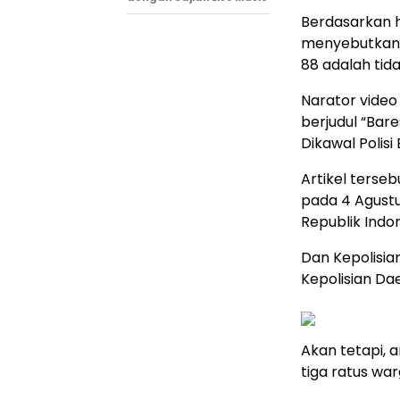
Berdasarkan h
menyebutkan 
88 adalah tid
Narator vide
berjudul “Bar
Dikawal Polisi
Artikel ters
pada 4 Agustu
Republik Indon
Dan Kepolisia
Kepolisian Da
Akan tetapi, 
tiga ratus wa