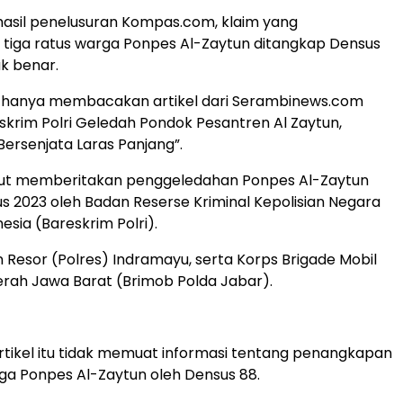
asil penelusuran Kompas.com, klaim yang
tiga ratus warga Ponpes Al-Zaytun ditangkap Densus
ak benar.
o hanya membacakan artikel dari Serambinews.com
eskrim Polri Geledah Pondok Pesantren Al Zaytun,
 Bersenjata Laras Panjang”.
ebut memberitakan penggeledahan Ponpes Al-Zaytun
s 2023 oleh Badan Reserse Kriminal Kepolisian Negara
esia (Bareskrim Polri).
n Resor (Polres) Indramayu, serta Korps Brigade Mobil
erah Jawa Barat (Brimob Polda Jabar).
artikel itu tidak memuat informasi tentang penangkapan
rga Ponpes Al-Zaytun oleh Densus 88.