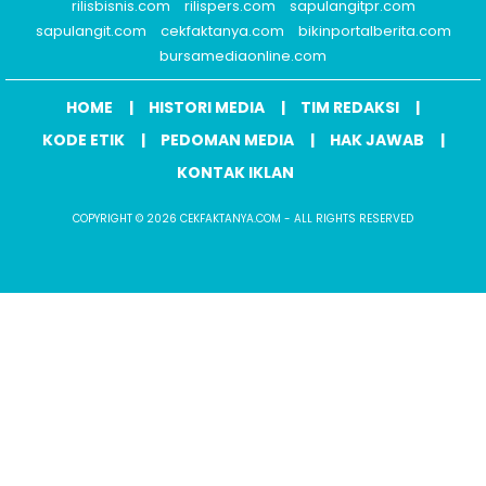
rilisbisnis.com
rilispers.com
sapulangitpr.com
sapulangit.com
cekfaktanya.com
bikinportalberita.com
bursamediaonline.com
HOME
HISTORI MEDIA
TIM REDAKSI
KODE ETIK
PEDOMAN MEDIA
HAK JAWAB
KONTAK IKLAN
COPYRIGHT © 2026 CEKFAKTANYA.COM - ALL RIGHTS RESERVED