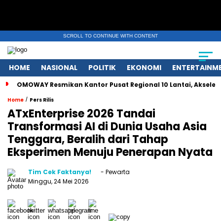
SCROLL TO CONTINUE WITH CONTENT
HOME
NASIONAL
POLITIK
EKONOMI
ENTERTAINM
OMOWAY Resmikan Kantor Pusat Regional 10 Lantai, Akseler
/
Home
Pers Rilis
ATxEnterprise 2026 Tandai
Transformasi AI di Dunia Usaha Asia
Tenggara, Beralih dari Tahap
Eksperimen Menuju Penerapan Nyata
Tim Cek Faktanya!
- Pewarta
Minggu, 24 Mei 2026