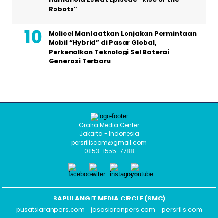
Robots”
Molicel Manfaatkan Lonjakan Permintaan
Mobil “Hybrid” di Pasar Global,
Perkenalkan Teknologi Sel Baterai
Generasi Terbaru
Graha Media Center
Jakarta - Indonesia
persriliscom@gmail.com
0853-1555-7788
SAPULANGIT MEDIA CIRCLE (SMC)
pusatsiaranpers.com
jasasiaranpers.com
persrilis.com