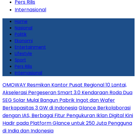
Pers Rilis
Internasional
Home
Nasional
Politik
Ekonomi
Entertainment
Lifestyle
Sport
Pers Rilis
Internasional
OMOWAY Resmikan Kantor Pusat Regional 10 Lantai,
Akselerasi Pergeseran Smart 3.0 Kendaraan Roda Dua
SEG Solar Mulai Bangun Pabrik Ingot dan Wafer
Berkapasitas 3 GW di Indonesia
Glance Berkolaborasi
dengan IAS, Berbagai Fitur Pengukuran Iklan Digital Kini
Hadir pada Platform Glance untuk 250 Juta Pengguna
di India dan Indonesia