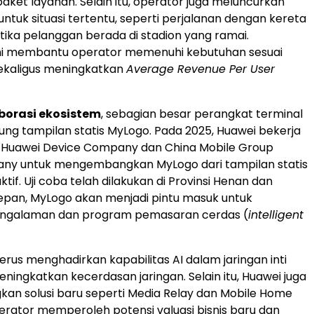
aket layanan. Selain itu, operator juga meluncurkan
untuk situasi tertentu, seperti perjalanan dengan kereta
tika pelanggan berada di stadion yang ramai.
ni membantu operator memenuhi kebutuhan sesuai
ekaligus meningkatkan
Average Revenue Per User
aborasi ekosistem
, sebagian besar perangkat terminal
ng tampilan statis MyLogo. Pada 2025, Huawei bekerja
Huawei Device Company dan China Mobile Group
ny untuk mengembangkan MyLogo dari tampilan statis
ktif. Uji coba telah dilakukan di Provinsi Henan dan
depan, MyLogo akan menjadi pintu masuk untuk
engalaman dan program pemasaran cerdas (
intelligent
erus menghadirkan kapabilitas AI dalam jaringan inti
ningkatkan kecerdasan jaringan. Selain itu, Huawei juga
n solusi baru seperti Media Relay dan Mobile Home
erator memperoleh potensi valuasi bisnis baru dan