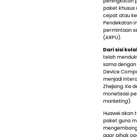
peningkatan p
paket khusus 
cepat atau ke
Pendekatan i
permintaan s
(ARPU).
Dari sisi kol
telah menduku
sama dengan 
Device Compa
menjadi intera
Zhejiang. Ke 
monetisasi p
marketing
).
Huawei akan t
paket guna me
mengembangka
agar pihak op