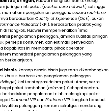
abilitas jaringan,
Huawei menghadirkan teknologi
m jaringan inti paket (
packet core network
) sehingga
at memahami pengalaman pengguna secara
real-time
rnya berdasarkan
Quality of Experience
(QoE), bukan
rformance Indicator
(KPI). Berdasarkan praktik yang
h di Tiongkok, Huawei memperkenalkan "lima
definisi pengalaman pelanggan, jaminan kualitas jaringan,
k, persepsi konsumen, dan estimasi penyediaan
ma kapabilitas ini membantu pihak operator
istem monetisasi pengalaman pelanggan yang
an berkelanjutan.
el bisnis,
konsep desain bisnis juga terus dikembangkan
itas khusus berbasiskan pengalaman pelanggan
rivilege
) kini terintegrasi dalam paket utama, serta
ebagai paket tambahan (
add-on
). Sebagai contoh,
sus berbasiskan pengalaman telah melengkapi paket
egori
Diamond VIP
dan
Platinum VIP
. Langkah tersebut
 loyalitas pelanggan premium sekaligus mendorong