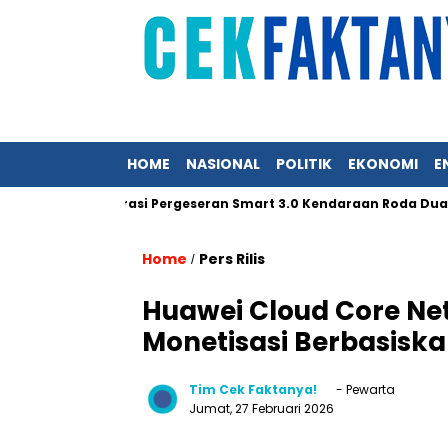
HOME
NASIONAL
POLITIK
EKONOMI
E
ai, Akselerasi Pergeseran Smart 3.0 Kendaraan Roda Dua
S
Home
Pers Rilis
/
Huawei Cloud Core Ne
Monetisasi Berbasis
Tim Cek Faktanya!
- Pewarta
Jumat, 27 Februari 2026