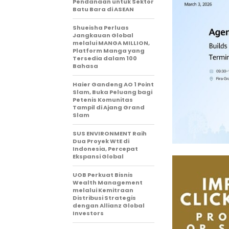
Pendanaan untuk Sektor
Batu Bara di ASEAN
Shueisha Perluas
Jangkauan Global
melalui MANGA MILLION,
Platform Manga yang
Tersedia dalam 100
Bahasa
Haier Gandeng AO 1 Point
Slam, Buka Peluang bagi
Petenis Komunitas
Tampil di Ajang Grand
Slam
SUS ENVIRONMENT Raih
Dua Proyek WtE di
Indonesia, Percepat
Ekspansi Global
UOB Perkuat Bisnis
Wealth Management
melalui Kemitraan
Distribusi Strategis
dengan Allianz Global
Investors