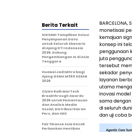
BARCELONA, Sp
Berita Terkait
monetisasi p
HIKSEMI Tampilkan Solusi
kemajuan sign
Penyimpanan Data
konsep ini te
untuk Seluruh Skenario
di Ajang DTI Indonesia
penggunaan kom
2026, Dukung
Pengembangan AI di Asia
juta pengguna 
Tenggara
tersebut memb
sekadar penye
Huawei Jadi Mitra bagi
Ajang GSMA M360 ASEAN
layanan berba
2026
utama mengara
Cision Raih MarTech
inovasi model
Breakthrough Awards
sama dengan G
2026 untuk Pemantauan
dan Analisis Media
di seluruh du
Sosial, Distribusi Siaran
Pers, dan AEO
dan uji coba b
Fair Finance Asia Desak
Perbankan Hentikan