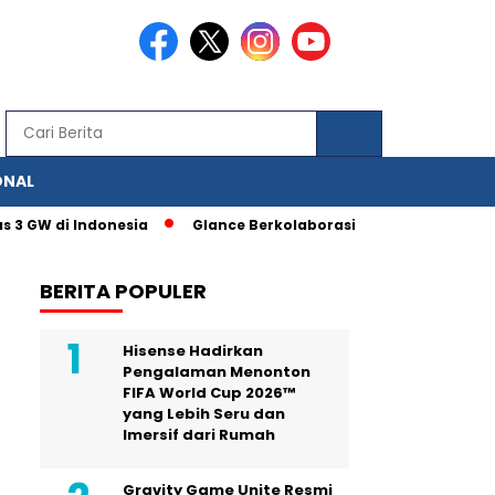
ONAL
di Indonesia
Glance Berkolaborasi dengan IAS, Berbagai Fitu
BERITA POPULER
Hisense Hadirkan
Pengalaman Menonton
FIFA World Cup 2026™
yang Lebih Seru dan
Imersif dari Rumah
Gravity Game Unite Resmi