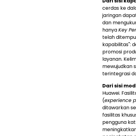
Dari sisi kap
cerdas ke dala
jaringan dap
dan menguku
hanya
Key Pe
telah ditempu
kapabilitas": 
promosi produ
layanan. Keli
mewujudkan s
terintegrasi d
Dari sisi mod
Huawei. Fasil
(
experience p
ditawarkan s
fasilitas khu
pengguna kat
meningkatkan