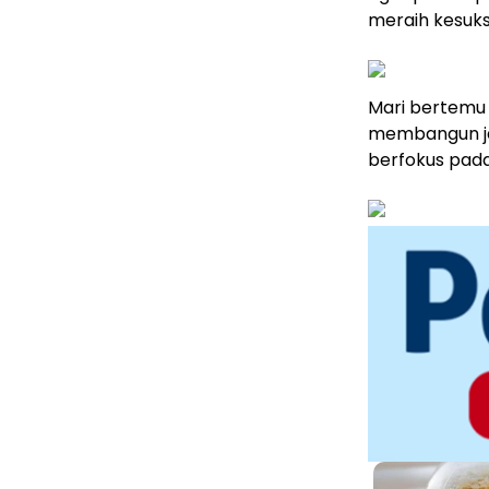
meraih kesuks
Mari bertemu 
membangun ja
berfokus pad