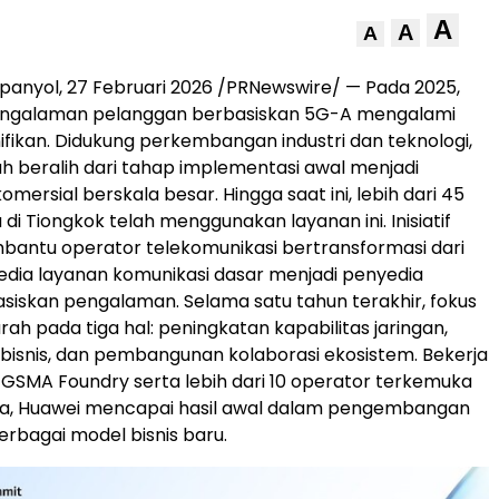
A
A
A
anyol, 27 Februari 2026 /PRNewswire/ — Pada 2025,
engalaman pelanggan berbasiskan 5G-A mengalami
ifikan. Didukung perkembangan industri dan teknologi,
lah beralih dari tahap implementasi awal menjadi
ersial berskala besar. Hingga saat ini, lebih dari 45
di Tiongkok telah menggunakan layanan ini. Inisiatif
antu operator telekomunikasi bertransformasi dari
dia layanan komunikasi dasar menjadi penyedia
siskan pengalaman. Selama satu tahun terakhir, fokus
h pada tiga hal: peningkatan kapabilitas jaringan,
 bisnis, dan pembangunan kolaborasi ekosistem. Bekerja
SMA Foundry serta lebih dari 10 operator terkemuka
nia, Huawei mencapai hasil awal dalam pengembangan
erbagai model bisnis baru.