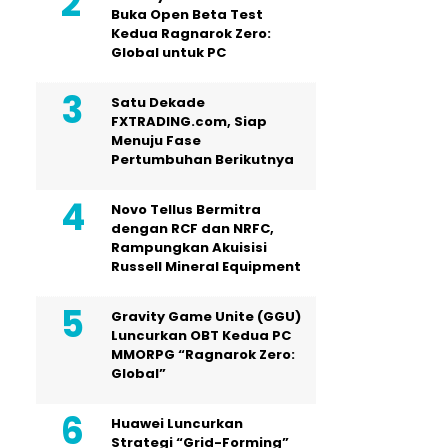
Buka Open Beta Test
Kedua Ragnarok Zero:
Global untuk PC
Satu Dekade
FXTRADING.com, Siap
Menuju Fase
Pertumbuhan Berikutnya
Novo Tellus Bermitra
dengan RCF dan NRFC,
Rampungkan Akuisisi
Russell Mineral Equipment
Gravity Game Unite (GGU)
Luncurkan OBT Kedua PC
MMORPG “Ragnarok Zero:
Global”
Huawei Luncurkan
Strategi “Grid-Forming”