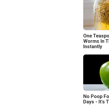
One Teaspo
Worms In T
Instantly
No Poop Fo
Days - It's 