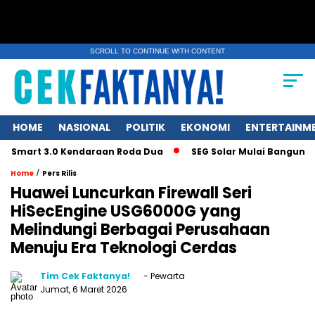
SCROLL TO CONTINUE WITH CONTENT
HOME
NASIONAL
POLITIK
EKONOMI
ENTERTAINM
t 3.0 Kendaraan Roda Dua
SEG Solar Mulai Bangun Pabrik Ing
/
Home
Pers Rilis
Huawei Luncurkan Firewall Seri
HiSecEngine USG6000G yang
Melindungi Berbagai Perusahaan
Menuju Era Teknologi Cerdas
Tim Cek Faktanya!
- Pewarta
Jumat, 6 Maret 2026