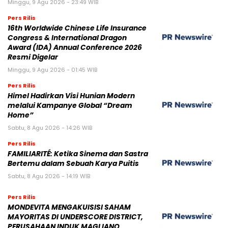
Minggu, 9 Agu 2026 - 23:49 WIB
Pers Rilis
16th Worldwide Chinese Life Insurance
Congress & International Dragon
Award (IDA) Annual Conference 2026
Resmi Digelar
Minggu, 9 Agu 2026 - 01:45 WIB
Pers Rilis
Himel Hadirkan Visi Hunian Modern
melalui Kampanye Global “Dream
Home”
Sabtu, 8 Agu 2026 - 14:26 WIB
Pers Rilis
FAMILIARITÉ: Ketika Sinema dan Sastra
Bertemu dalam Sebuah Karya Puitis
Sabtu, 8 Agu 2026 - 14:19 WIB
Pers Rilis
MONDEVITA MENGAKUISISI SAHAM
MAYORITAS DI UNDERSCORE DISTRICT,
PERUSAHAAN INDUK MAGLIANO,