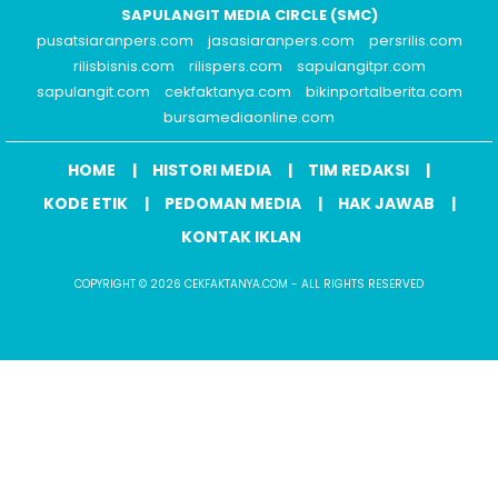
SAPULANGIT MEDIA CIRCLE (SMC)
pusatsiaranpers.com
jasasiaranpers.com
persrilis.com
rilisbisnis.com
rilispers.com
sapulangitpr.com
sapulangit.com
cekfaktanya.com
bikinportalberita.com
bursamediaonline.com
HOME
HISTORI MEDIA
TIM REDAKSI
KODE ETIK
PEDOMAN MEDIA
HAK JAWAB
KONTAK IKLAN
COPYRIGHT © 2026 CEKFAKTANYA.COM - ALL RIGHTS RESERVED