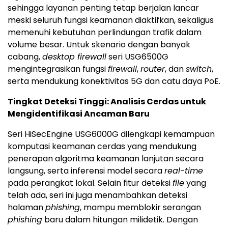
sehingga layanan penting tetap berjalan lancar
meski seluruh fungsi keamanan diaktifkan, sekaligus
memenuhi kebutuhan perlindungan trafik dalam
volume besar. Untuk skenario dengan banyak
cabang,
desktop firewall
seri USG6500G
mengintegrasikan fungsi
firewall
,
router
, dan
switch
,
serta mendukung konektivitas 5G dan catu daya PoE.
Tingkat Deteksi Tinggi: Analisis Cerdas untuk
Mengidentifikasi Ancaman Baru
Seri HiSecEngine USG6000G dilengkapi kemampuan
komputasi keamanan cerdas yang mendukung
penerapan algoritma keamanan lanjutan secara
langsung, serta inferensi model secara
real-time
pada perangkat lokal. Selain fitur deteksi
file
yang
telah ada, seri ini juga menambahkan deteksi
halaman
phishing
, mampu memblokir serangan
phishing
baru dalam hitungan milidetik. Dengan