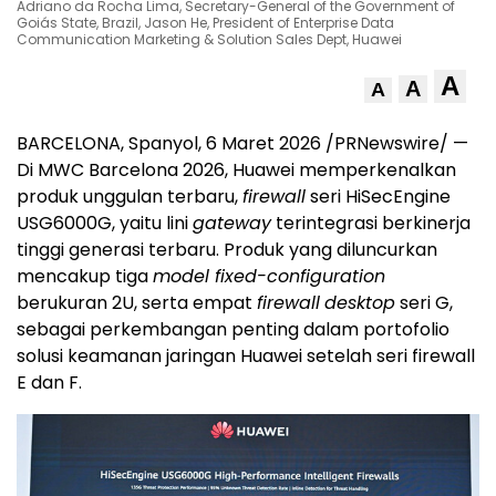
Adriano da Rocha Lima, Secretary-General of the Government of
Goiás State, Brazil, Jason He, President of Enterprise Data
Communication Marketing & Solution Sales Dept, Huawei
A
A
A
BARCELONA, Spanyol, 6 Maret 2026 /PRNewswire/ —
Di MWC Barcelona 2026, Huawei memperkenalkan
produk unggulan terbaru,
firewall
seri HiSecEngine
USG6000G, yaitu lini
gateway
terintegrasi berkinerja
tinggi generasi terbaru. Produk yang diluncurkan
mencakup tiga
model fixed-configuration
berukuran 2U, serta empat
firewall
desktop
seri G,
sebagai perkembangan penting dalam portofolio
solusi keamanan jaringan Huawei setelah seri firewall
E dan F.