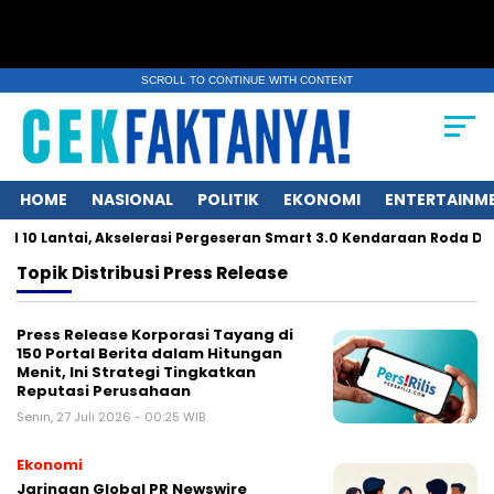
SCROLL TO CONTINUE WITH CONTENT
HOME
NASIONAL
POLITIK
EKONOMI
ENTERTAINM
10 Lantai, Akselerasi Pergeseran Smart 3.0 Kendaraan Roda Dua
Topik
Distribusi Press Release
Press Release Korporasi Tayang di
150 Portal Berita dalam Hitungan
Menit, Ini Strategi Tingkatkan
Reputasi Perusahaan
Senin, 27 Juli 2026 - 00:25 WIB
Ekonomi
Jaringan Global PR Newswire