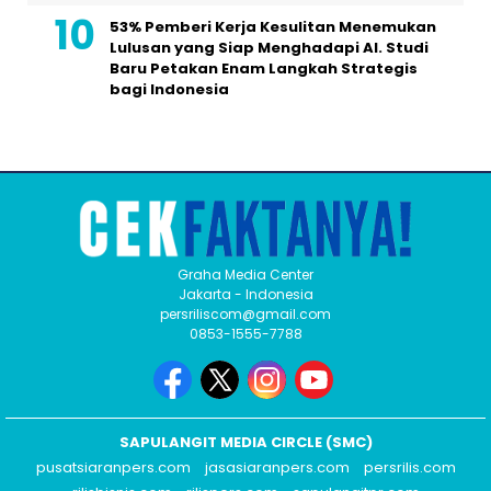
53% Pemberi Kerja Kesulitan Menemukan
Lulusan yang Siap Menghadapi AI. Studi
Baru Petakan Enam Langkah Strategis
bagi Indonesia
Graha Media Center
Jakarta - Indonesia
persriliscom@gmail.com
0853-1555-7788
SAPULANGIT MEDIA CIRCLE (SMC)
pusatsiaranpers.com
jasasiaranpers.com
persrilis.com