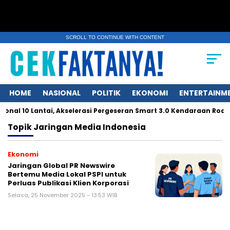
SCROLL TO CONTINUE WITH CONTENT
HOME
NASIONAL
POLITIK
EKONOMI
ENTERTAINM
al 10 Lantai, Akselerasi Pergeseran Smart 3.0 Kendaraan Roda 
Topik
Jaringan Media Indonesia
Ekonomi
Jaringan Global PR Newswire
Bertemu Media Lokal PSPI untuk
Perluas Publikasi Klien Korporasi
Selasa, 25 November 2025 - 13:53 WIB