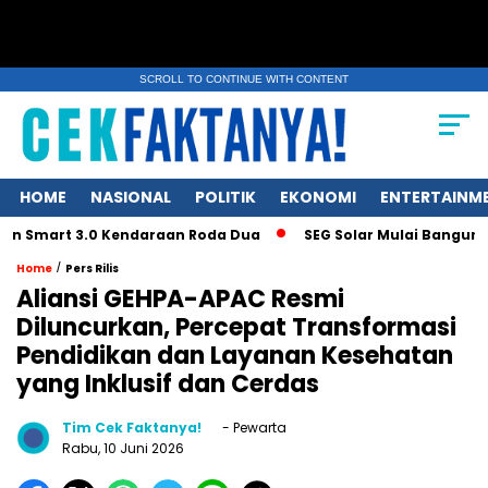
SCROLL TO CONTINUE WITH CONTENT
HOME
NASIONAL
POLITIK
EKONOMI
ENTERTAINM
art 3.0 Kendaraan Roda Dua
SEG Solar Mulai Bangun Pabrik I
/
Home
Pers Rilis
Aliansi GEHPA-APAC Resmi
Diluncurkan, Percepat Transformasi
Pendidikan dan Layanan Kesehatan
yang Inklusif dan Cerdas
Tim Cek Faktanya!
- Pewarta
Rabu, 10 Juni 2026