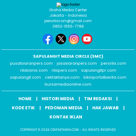
Graha Media Center
Jakarta - Indonesia
persriliscom@gmail.com
0853-1555-7788
SAPULANGIT MEDIA CIRCLE (SMC)
pusatsiaranpers.com
jasasiaranpers.com
persrilis.com
rilisbisnis.com
rilispers.com
sapulangitpr.com
sapulangit.com
cekfaktanya.com
bikinportalberita.com
bursamediaonline.com
HOME
HISTORI MEDIA
TIM REDAKSI
KODE ETIK
PEDOMAN MEDIA
HAK JAWAB
KONTAK IKLAN
COPYRIGHT © 2026 CEKFAKTANYA.COM - ALL RIGHTS RESERVED