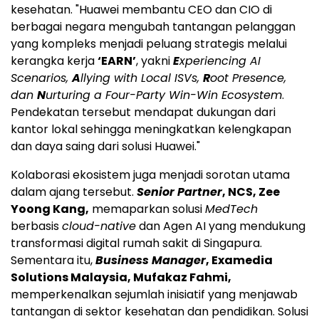
kesehatan. "Huawei membantu CEO dan CIO di
berbagai negara mengubah tantangan pelanggan
yang kompleks menjadi peluang strategis melalui
kerangka kerja
‘EARN’
, yakni
E
xperiencing AI
Scenarios,
A
llying with Local ISVs,
R
oot Presence,
dan
N
urturing a Four-Party Win-Win Ecosystem
.
Pendekatan tersebut mendapat dukungan dari
kantor lokal sehingga meningkatkan kelengkapan
dan daya saing dari solusi Huawei."
Kolaborasi ekosistem juga menjadi sorotan utama
dalam ajang tersebut.
Senior Partner
, NCS, Zee
Yoong Kang,
memaparkan solusi
MedTech
berbasis
cloud-native
dan Agen AI yang mendukung
transformasi digital rumah sakit di Singapura.
Sementara itu,
Business Manager
, Examedia
Solutions Malaysia, Mufakaz Fahmi,
memperkenalkan sejumlah inisiatif yang menjawab
tantangan di sektor kesehatan dan pendidikan. Solusi