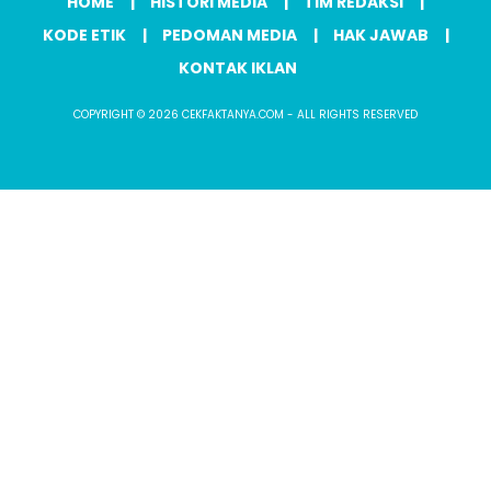
HOME
HISTORI MEDIA
TIM REDAKSI
KODE ETIK
PEDOMAN MEDIA
HAK JAWAB
KONTAK IKLAN
COPYRIGHT © 2026 CEKFAKTANYA.COM - ALL RIGHTS RESERVED