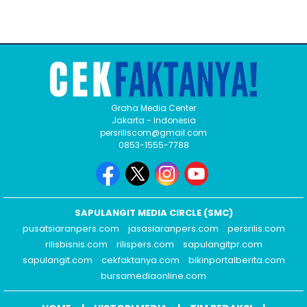
Graha Media Center
Jakarta - Indonesia
persriliscom@gmail.com
0853-1555-7788
SAPULANGIT MEDIA CIRCLE (SMC)
pusatsiaranpers.com
jasasiaranpers.com
persrilis.com
rilisbisnis.com
rilispers.com
sapulangitpr.com
sapulangit.com
cekfaktanya.com
bikinportalberita.com
bursamediaonline.com