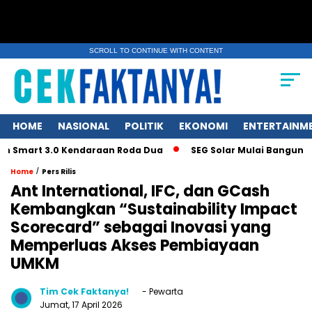
SCROLL TO CONTINUE WITH CONTENT
HOME
NASIONAL
POLITIK
EKONOMI
ENTERTAINM
rt 3.0 Kendaraan Roda Dua
SEG Solar Mulai Bangun Pabrik In
/
Home
Pers Rilis
Ant International, IFC, dan GCash
Kembangkan “Sustainability Impact
Scorecard” sebagai Inovasi yang
Memperluas Akses Pembiayaan
UMKM
Tim Cek Faktanya!
- Pewarta
Jumat, 17 April 2026