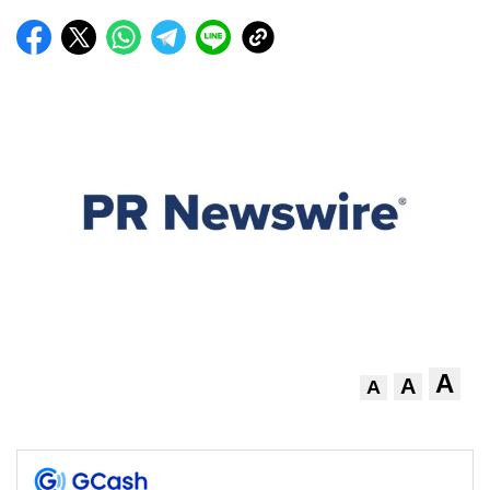
A
A
A