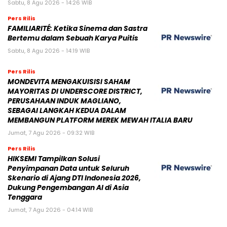
Sabtu, 8 Agu 2026 - 14:26 WIB
Pers Rilis
FAMILIARITÉ: Ketika Sinema dan Sastra
Bertemu dalam Sebuah Karya Puitis
Sabtu, 8 Agu 2026 - 14:19 WIB
Pers Rilis
MONDEVITA MENGAKUISISI SAHAM
MAYORITAS DI UNDERSCORE DISTRICT,
PERUSAHAAN INDUK MAGLIANO,
SEBAGAI LANGKAH KEDUA DALAM
MEMBANGUN PLATFORM MEREK MEWAH ITALIA BARU
Jumat, 7 Agu 2026 - 09:32 WIB
Pers Rilis
HIKSEMI Tampilkan Solusi
Penyimpanan Data untuk Seluruh
Skenario di Ajang DTI Indonesia 2026,
Dukung Pengembangan AI di Asia
Tenggara
Jumat, 7 Agu 2026 - 04:14 WIB