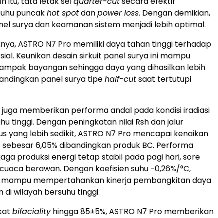
n itu, tata letak sel
quarter-cut
secara efektif
suhu puncak
hot spot
dan
power loss
. Dengan demikian,
el surya dan keamanan sistem menjadi lebih optimal.
nya, ASTRO N7 Pro memiliki daya tahan tinggi terhadap
ial. Keunikan desain sirkuit panel surya ini mampu
ampak bayangan sehingga daya yang dihasilkan lebih
andingkan panel surya tipe
half-cut
saat tertutupi
ni juga memberikan performa andal pada kondisi iradiasi
u tinggi. Dengan peningkatan nilai Rsh dan jalur
s yang lebih sedikit, ASTRO N7 Pro mencapai kenaikan
 sebesar 6,05% dibandingkan produk BC. Performa
ga produksi energi tetap stabil pada pagi hari, sore
t cuaca berawan. Dengan koefisien suhu -0,26%/°C,
 mampu mempertahankan kinerja pembangkitan daya
 di wilayah bersuhu tinggi.
kat
bifaciality
hingga 85±5%, ASTRO N7 Pro memberikan