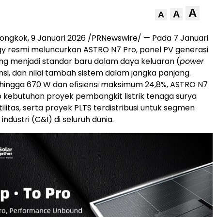
A
A
A
iongkok
,
9 Januari 2026
/PRNewswire/ — Pada 7 Januari
rgy resmi meluncurkan ASTRO N7 Pro, panel PV generasi
ng menjadi standar baru dalam daya keluaran (
power
iensi, dan nilai tambah sistem dalam jangka panjang.
hingga 670 W dan efisiensi maksimum 24,8%, ASTRO N7
kebutuhan proyek pembangkit listrik tenaga surya
tilitas, serta proyek PLTS terdistribusi untuk segmen
industri (C&I) di seluruh dunia.