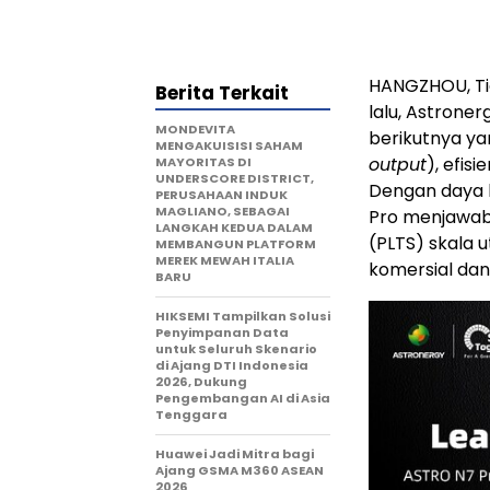
HANGZHOU, T
Berita Terkait
lalu, Astrone
MONDEVITA
berikutnya ya
MENGAKUISISI SAHAM
output
), efis
MAYORITAS DI
UNDERSCORE DISTRICT,
Dengan daya 
PERUSAHAAN INDUK
MAGLIANO, SEBAGAI
Pro menjawab 
LANGKAH KEDUA DALAM
(PLTS) skala u
MEMBANGUN PLATFORM
MEREK MEWAH ITALIA
komersial dan 
BARU
HIKSEMI Tampilkan Solusi
Penyimpanan Data
untuk Seluruh Skenario
di Ajang DTI Indonesia
2026, Dukung
Pengembangan AI di Asia
Tenggara
Huawei Jadi Mitra bagi
Ajang GSMA M360 ASEAN
2026