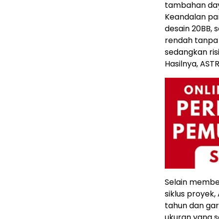
tambahan da
Keandalan pane
desain 20BB, 
rendah tanp
sedangkan ris
Hasilnya, AST
Selain memberi
siklus proyek
tahun dan gar
ukuran yang s