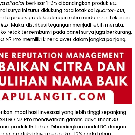
ya
bifacial
berkisar 1–3% dibandingkan produk BC.
l surya ini turut didukung tata letak sel
quarter-cut
,
serta proses produksi dengan suhu rendah dan tekanan
a
flux
. Maka, distribusi tegangan menjadi lebih merata,
iko retak tersembunyi pada panel surya juga berkurang.
RO N7 Pro memiliki kinerja awet dalam jangka panjang.
kan imbal hasil investasi yang lebih tinggi sepanjang
, ASTRO N7 Pro menawarkan garansi daya linear 30
ansi produk 15 tahun. Dibandingkan modul BC dengan
ama, produksi daya meningkat 1,2% pada tahun