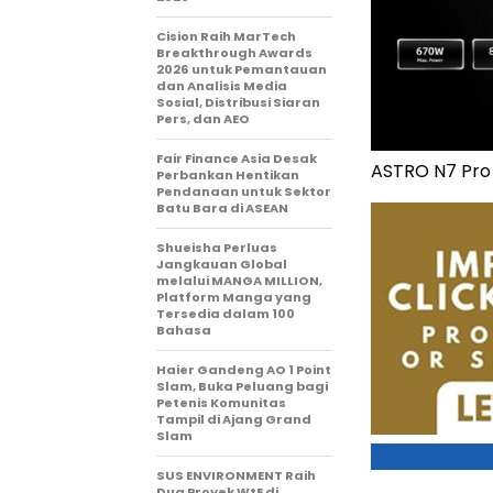
Cision Raih MarTech
Breakthrough Awards
2026 untuk Pemantauan
dan Analisis Media
Sosial, Distribusi Siaran
Pers, dan AEO
Fair Finance Asia Desak
ASTRO N7 Pro
Perbankan Hentikan
Pendanaan untuk Sektor
Batu Bara di ASEAN
Shueisha Perluas
Jangkauan Global
melalui MANGA MILLION,
Platform Manga yang
Tersedia dalam 100
Bahasa
Haier Gandeng AO 1 Point
Slam, Buka Peluang bagi
Petenis Komunitas
Tampil di Ajang Grand
Slam
SUS ENVIRONMENT Raih
Dua Proyek WtE di