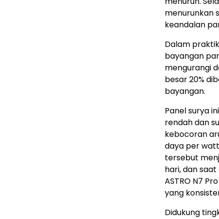
menurun. Selai
menurunkan 
keandalan pan
Dalam praktik
bayangan pars
mengurangi d
besar 20% dib
bayangan.
Panel surya i
rendah dan suh
kebocoran aru
daya per watt
tersebut menja
hari, dan saa
ASTRO N7 Pro
yang konsisten
Didukung ting