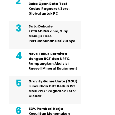
Buka Open Beta Test
Kedua Ragnarok Zero:
Global untuk PC
Satu Dekade
FXTRADING.com, Siap
Menuju Fase
Pertumbuhan Berikutnya
Novo Tellus Bermitra
dengan RCF dan NRFC,
Rampungkan Akuisisi
Russell Mineral Equipment
Gravity Game Unite (GGU)
Luncurkan OBT Kedua PC
MMORPG “Ragnarok Zero:
Global”
53% Pemberi Kerja
Kesulitan Menemukan