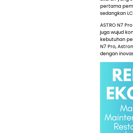
pertama pemak
sedangkan LC
ASTRO N7 Pro 
juga wujud k
kebutuhan pel
N7 Pro, Astr
dengan inovasi