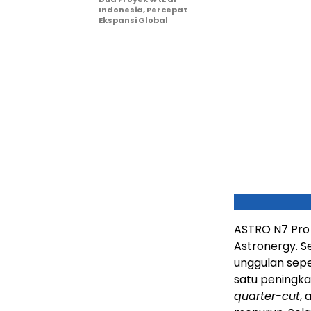
Indonesia, Percepat
Ekspansi Global
ASTRO N7 Pro 
Astronergy. S
unggulan sepe
satu peningka
quarter-cut
, 