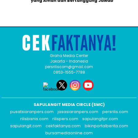
yang Aman dan Bertanggung Jawab
Graha Media Center
Jakarta - Indonesia
persriliscom@gmail.com
0853-1555-7788
SAPULANGIT MEDIA CIRCLE (SMC)
pusatsiaranpers.com
jasasiaranpers.com
persrilis.com
rilisbisnis.com
rilispers.com
sapulangitpr.com
sapulangit.com
cekfaktanya.com
bikinportalberita.com
bursamediaonline.com