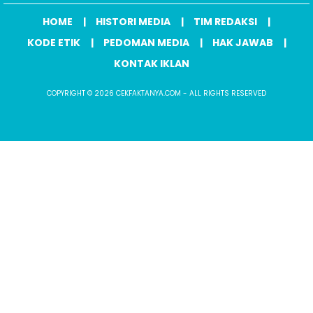
HOME
HISTORI MEDIA
TIM REDAKSI
KODE ETIK
PEDOMAN MEDIA
HAK JAWAB
KONTAK IKLAN
COPYRIGHT © 2026 CEKFAKTANYA.COM - ALL RIGHTS RESERVED