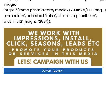
image:
‘https://mma.prnasia.com/media2/2991678/LiuGon
p=medium’, autostart:’false’, stretching : ‘uniform’,
width: ‘512’, height: ‘288’});
ADVERTISEMENT