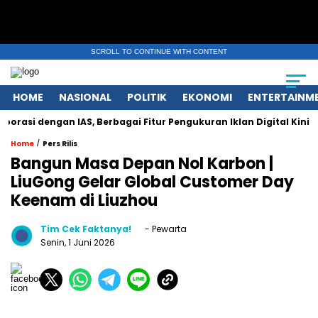
SCROLL TO CONTINUE WITH CONTENT
HOME
NASIONAL
POLITIK
EKONOMI
ENTERTAINM
engan IAS, Berbagai Fitur Pengukuran Iklan Digital Kini Hadir pa
/
Home
Pers Rilis
Bangun Masa Depan Nol Karbon |
LiuGong Gelar Global Customer Day
Keenam di Liuzhou
Tim Cek Faktanya!
- Pewarta
Senin, 1 Juni 2026