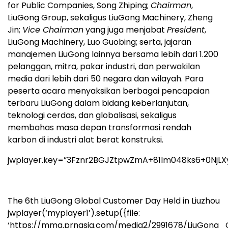
for Public Companies, Song Zhiping;
Chairman
,
LiuGong Group, sekaligus LiuGong Machinery, Zheng
Jin;
Vice Chairman
yang juga menjabat
President
,
LiuGong Machinery, Luo Guobing; serta, jajaran
manajemen LiuGong lainnya bersama lebih dari 1.200
pelanggan, mitra, pakar industri, dan perwakilan
media dari lebih dari 50 negara dan wilayah. Para
peserta acara menyaksikan berbagai pencapaian
terbaru LiuGong dalam bidang keberlanjutan,
teknologi cerdas, dan globalisasi, sekaligus
membahas masa depan transformasi rendah
karbon di industri alat berat konstruksi.
jwplayer.key=”3Fznr2BGJZtpwZmA+81lm048ks6+0NjLX
The 6th LiuGong Global Customer Day Held in Liuzhou
jwplayer(‘myplayer1’).setup({file:
‘https://mma.prnasia.com/media2/2991678/LiuGong