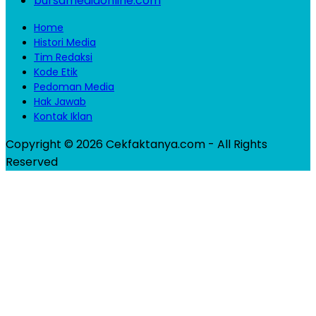
bursamediaonline.com
Home
Histori Media
Tim Redaksi
Kode Etik
Pedoman Media
Hak Jawab
Kontak Iklan
Copyright © 2026 Cekfaktanya.com - All Rights
Reserved