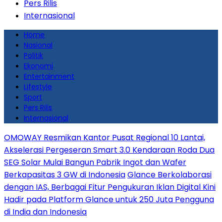
Pers Rilis
Internasional
Home
Nasional
Politik
Ekonomi
Entertainment
Lifestyle
Sport
Pers Rilis
Internasional
OMOWAY Resmikan Kantor Pusat Regional 10 Lantai,
Akselerasi Pergeseran Smart 3.0 Kendaraan Roda Dua
SEG Solar Mulai Bangun Pabrik Ingot dan Wafer
Berkapasitas 3 GW di Indonesia
Glance Berkolaborasi
dengan IAS, Berbagai Fitur Pengukuran Iklan Digital Kini
Hadir pada Platform Glance untuk 250 Juta Pengguna
di India dan Indonesia