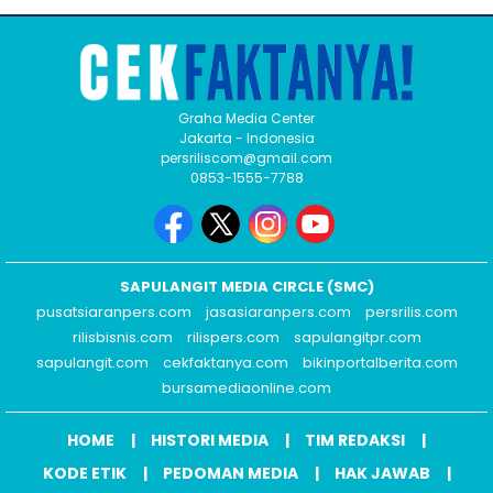
Graha Media Center
Jakarta - Indonesia
persriliscom@gmail.com
0853-1555-7788
SAPULANGIT MEDIA CIRCLE (SMC)
pusatsiaranpers.com
jasasiaranpers.com
persrilis.com
rilisbisnis.com
rilispers.com
sapulangitpr.com
sapulangit.com
cekfaktanya.com
bikinportalberita.com
bursamediaonline.com
HOME
HISTORI MEDIA
TIM REDAKSI
KODE ETIK
PEDOMAN MEDIA
HAK JAWAB