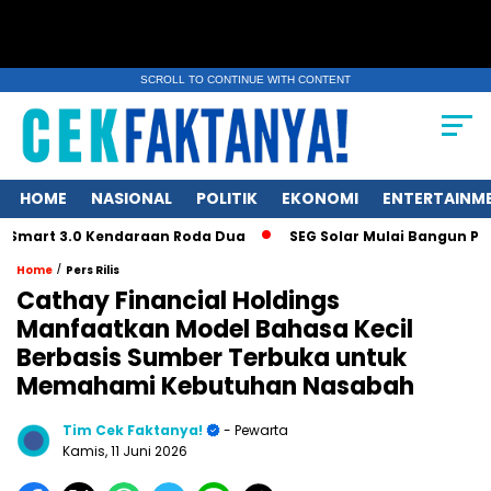
SCROLL TO CONTINUE WITH CONTENT
HOME
NASIONAL
POLITIK
EKONOMI
ENTERTAINM
t 3.0 Kendaraan Roda Dua
SEG Solar Mulai Bangun Pabrik Ing
/
Home
Pers Rilis
Cathay Financial Holdings
Manfaatkan Model Bahasa Kecil
Berbasis Sumber Terbuka untuk
Memahami Kebutuhan Nasabah
Tim Cek Faktanya!
- Pewarta
Kamis, 11 Juni 2026