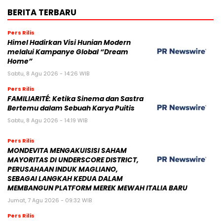
BERITA TERBARU
Pers Rilis
Himel Hadirkan Visi Hunian Modern
melalui Kampanye Global “Dream
Home”
Sabtu, 8 Agu 2026 - 14:26 WIB
Pers Rilis
FAMILIARITÉ: Ketika Sinema dan Sastra
Bertemu dalam Sebuah Karya Puitis
Sabtu, 8 Agu 2026 - 14:19 WIB
Pers Rilis
MONDEVITA MENGAKUISISI SAHAM
MAYORITAS DI UNDERSCORE DISTRICT,
PERUSAHAAN INDUK MAGLIANO,
SEBAGAI LANGKAH KEDUA DALAM
MEMBANGUN PLATFORM MEREK MEWAH ITALIA BARU
Jumat, 7 Agu 2026 - 09:32 WIB
Pers Rilis