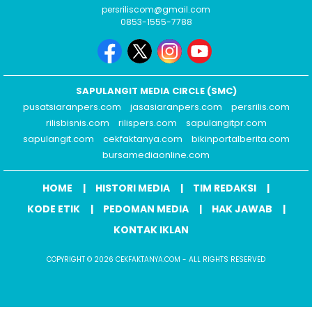
persriliscom@gmail.com
0853-1555-7788
SAPULANGIT MEDIA CIRCLE (SMC)
pusatsiaranpers.com
jasasiaranpers.com
persrilis.com
rilisbisnis.com
rilispers.com
sapulangitpr.com
sapulangit.com
cekfaktanya.com
bikinportalberita.com
bursamediaonline.com
HOME
HISTORI MEDIA
TIM REDAKSI
KODE ETIK
PEDOMAN MEDIA
HAK JAWAB
KONTAK IKLAN
COPYRIGHT © 2026 CEKFAKTANYA.COM - ALL RIGHTS RESERVED