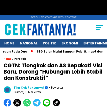
SCROLL TO CONTINUE WITH CONTENT
HOME
NASIONAL
POLITIK
EKONOMI
ENTERTAINM
Roda Dua
SEG Solar Mulai Bangun Pabrik Ingot dan Wafer Ber
/
Home
Pers Rilis
CGTN: Tiongkok dan AS Sepakati Visi
Baru, Dorong “Hubungan Lebih Stabil
dan Konstruktif”
Tim Cek Faktanya!
- Pewarta
Jumat, 15 Mei 2026