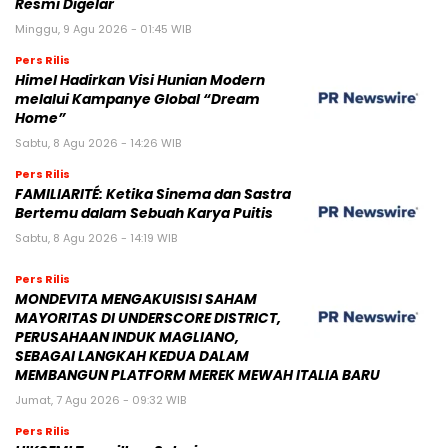
Resmi Digelar
Minggu, 9 Agu 2026 - 01:45 WIB
Pers Rilis
Himel Hadirkan Visi Hunian Modern
melalui Kampanye Global “Dream
Home”
Sabtu, 8 Agu 2026 - 14:26 WIB
Pers Rilis
FAMILIARITÉ: Ketika Sinema dan Sastra
Bertemu dalam Sebuah Karya Puitis
Sabtu, 8 Agu 2026 - 14:19 WIB
Pers Rilis
MONDEVITA MENGAKUISISI SAHAM
MAYORITAS DI UNDERSCORE DISTRICT,
PERUSAHAAN INDUK MAGLIANO,
SEBAGAI LANGKAH KEDUA DALAM
MEMBANGUN PLATFORM MEREK MEWAH ITALIA BARU
Jumat, 7 Agu 2026 - 09:32 WIB
Pers Rilis