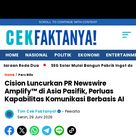
SCROLL TO CONTINUE WITH CONTENT
HOME
NASIONAL
POLITIK
EKONOMI
ENTERTAINM
 Roda Dua
SEG Solar Mulai Bangun Pabrik Ingot dan Wafer Be
/
Home
Pers Rilis
Cision Luncurkan PR Newswire
Amplify™ di Asia Pasifik, Perluas
Kapabilitas Komunikasi Berbasis AI
Tim Cek Faktanya!
- Pewarta
Senin, 29 Juni 2026