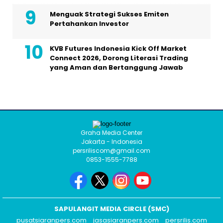
Menguak Strategi Sukses Emiten
Pertahankan Investor
KVB Futures Indonesia Kick Off Market
Connect 2026, Dorong Literasi Trading
yang Aman dan Bertanggung Jawab
Graha Media Center
Jakarta - Indonesia
persriliscom@gmail.com
0853-1555-7788
SAPULANGIT MEDIA CIRCLE (SMC)
pusatsiaranpers.com
jasasiaranpers.com
persrilis.com