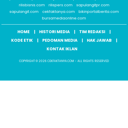
rilisbisnis.com
rilispers.com
sapulangitpr.com
sapulangit.com
cekfaktanya.com
bikinportalberita.com
bursamediaonline.com
HOME
HISTORI MEDIA
TIM REDAKSI
KODE ETIK
PEDOMAN MEDIA
HAK JAWAB
KONTAK IKLAN
COPYRIGHT © 2026 CEKFAKTANYA.COM - ALL RIGHTS RESERVED