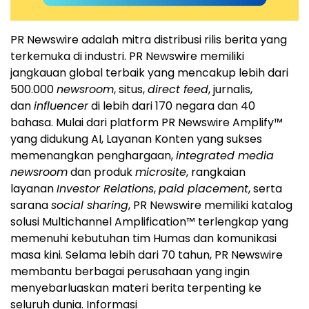
PR Newswire adalah mitra distribusi rilis berita yang
terkemuka di industri. PR Newswire memiliki
jangkauan global terbaik yang mencakup lebih dari
500.000
newsroom
, situs,
direct feed
, jurnalis,
dan
influencer
di lebih dari 170 negara dan 40
bahasa. Mulai dari platform PR Newswire Amplify™
yang didukung AI, Layanan Konten yang sukses
memenangkan penghargaan,
integrated media
newsroom
dan produk
microsite
, rangkaian
layanan
Investor Relations
,
paid placement
, serta
sarana
social sharing
, PR Newswire memiliki katalog
solusi Multichannel Amplification™ terlengkap yang
memenuhi kebutuhan tim Humas dan komunikasi
masa kini. Selama lebih dari 70 tahun, PR Newswire
membantu berbagai perusahaan yang ingin
menyebarluaskan materi berita terpenting ke
seluruh dunia. Informasi