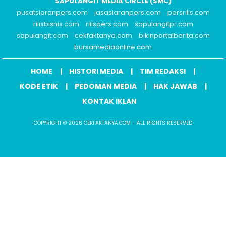
SAPULANGIT MEDIA CIRCLE (SMC)
pusatsiaranpers.com
jasasiaranpers.com
persrilis.com
rilisbisnis.com
rilispers.com
sapulangitpr.com
sapulangit.com
cekfaktanya.com
bikinportalberita.com
bursamediaonline.com
HOME
HISTORI MEDIA
TIM REDAKSI
KODE ETIK
PEDOMAN MEDIA
HAK JAWAB
KONTAK IKLAN
COPYRIGHT © 2026 CEKFAKTANYA.COM - ALL RIGHTS RESERVED