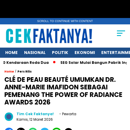
SCROLL TO CONTINUE WITH CONTENT
HOME
NASIONAL
POLITIK
EKONOMI
ENTERTAINM
daraan Roda Dua
SEG Solar Mulai Bangun Pabrik Ingot dan W
/
Home
Pers Rilis
CLÉ DE PEAU BEAUTÉ UMUMKAN DR.
ANNE-MARIE IMAFIDON SEBAGAI
PEMENANG THE POWER OF RADIANCE
AWARDS 2026
Tim Cek Faktanya!
- Pewarta
Kamis, 12 Maret 2026