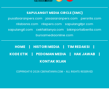
SAPULANGIT MEDIA CIRCLE (SMC)
pusatsiaranpers.com
jasasiaranpers.com
persrilis.com
rilisbisnis.com
rilispers.com
sapulangitpr.com
sapulangit.com
cekfaktanya.com
bikinportalberita.com
bursamediaonline.com
HOME
HISTORI MEDIA
TIM REDAKSI
KODE ETIK
PEDOMAN MEDIA
HAK JAWAB
KONTAK IKLAN
COPYRIGHT © 2026 CEKFAKTANYA.COM - ALL RIGHTS RESERVED