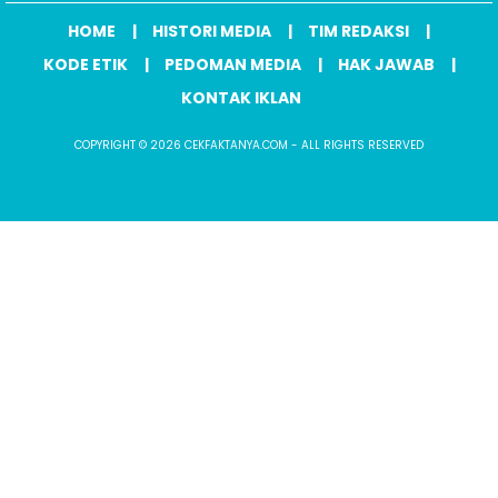
HOME
HISTORI MEDIA
TIM REDAKSI
KODE ETIK
PEDOMAN MEDIA
HAK JAWAB
KONTAK IKLAN
COPYRIGHT © 2026 CEKFAKTANYA.COM - ALL RIGHTS RESERVED