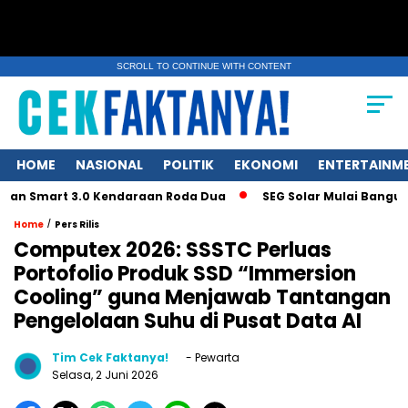
SCROLL TO CONTINUE WITH CONTENT
HOME
NASIONAL
POLITIK
EKONOMI
ENTERTAINM
Smart 3.0 Kendaraan Roda Dua
SEG Solar Mulai Bangun Pabri
/
Home
Pers Rilis
Computex 2026: SSSTC Perluas
Portofolio Produk SSD “Immersion
Cooling” guna Menjawab Tantangan
Pengelolaan Suhu di Pusat Data AI
Tim Cek Faktanya!
- Pewarta
Selasa, 2 Juni 2026