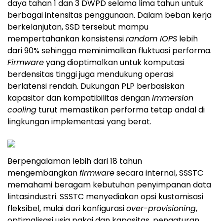
daya tahan 1 dan 3 DWPD selama lima tahun untuk
berbagai intensitas penggunaan. Dalam beban kerja
berkelanjutan, SSD tersebut mampu
mempertahankan konsistensi
random IOPS
lebih
dari 90% sehingga meminimalkan fluktuasi performa.
Firmware
yang dioptimalkan untuk komputasi
berdensitas tinggi juga mendukung operasi
berlatensi rendah. Dukungan PLP berbasiskan
kapasitor dan kompatibilitas dengan
immersion
cooling
turut memastikan performa tetap andal di
lingkungan implementasi yang berat.
Berpengalaman lebih dari 18 tahun
mengembangkan
firmware
secara internal, SSSTC
memahami beragam kebutuhan penyimpanan data
lintasindustri. SSSTC menyediakan opsi kustomisasi
fleksibel, mulai dari konfigurasi
over-provisioning
,
optimalisasi usia pakai dan kapasitas, pengaturan