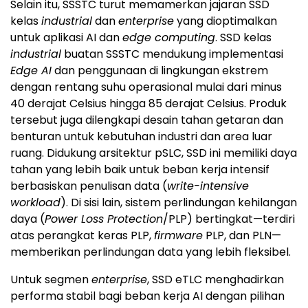
Selain itu, SSSTC turut memamerkan jajaran SSD
kelas
industrial
dan
enterprise
yang dioptimalkan
untuk aplikasi AI dan
edge computing
. SSD kelas
industrial
buatan SSSTC mendukung implementasi
Edge AI
dan penggunaan di lingkungan ekstrem
dengan rentang suhu operasional mulai dari minus
40 derajat Celsius hingga 85 derajat Celsius. Produk
tersebut juga dilengkapi desain tahan getaran dan
benturan untuk kebutuhan industri dan area luar
ruang. Didukung arsitektur pSLC, SSD ini memiliki daya
tahan yang lebih baik untuk beban kerja intensif
berbasiskan penulisan data (
write-intensive
workload
). Di sisi lain, sistem perlindungan kehilangan
daya (
Power Loss Protection
/PLP) bertingkat—terdiri
atas perangkat keras PLP,
firmware
PLP, dan PLN—
memberikan perlindungan data yang lebih fleksibel.
Untuk segmen
enterprise
, SSD eTLC menghadirkan
performa stabil bagi beban kerja AI dengan pilihan