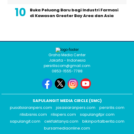
Buka Peluang Baru bagi Industri Farmasi
di Kawasan Greater Bay Area dan Asia
Graha Media Center
Jakarta - Indonesia
persriliscom@gmail.com
0853-1555-7788
SAPULANGIT MEDIA CIRCLE (SMC)
pusatsiaranpers.com
jasasiaranpers.com
persrilis.com
rilisbisnis.com
rilispers.com
sapulangitpr.com
sapulangit.com
cekfaktanya.com
bikinportalberita.com
bursamediaonline.com