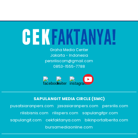
Graha Media Center
Jakarta - Indonesia
persriliscom@gmail.com
0853-1555-7788
SAPULANGIT MEDIA CIRCLE (SMC)
pusatsiaranpers.com
jasasiaranpers.com
persrilis.com
rilisbisnis.com
rilispers.com
sapulangitpr.com
sapulangit.com
cekfaktanya.com
bikinportalberita.com
bursamediaonline.com