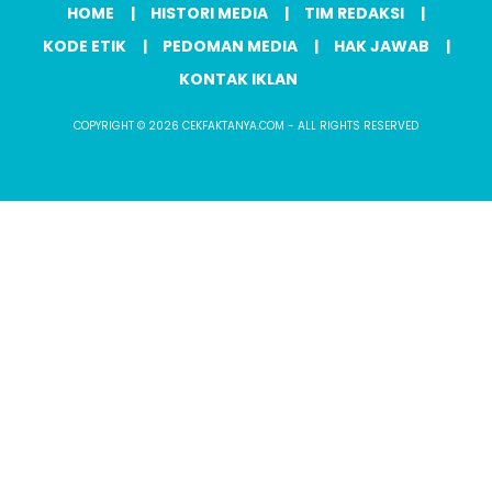
HOME
HISTORI MEDIA
TIM REDAKSI
KODE ETIK
PEDOMAN MEDIA
HAK JAWAB
KONTAK IKLAN
COPYRIGHT © 2026 CEKFAKTANYA.COM - ALL RIGHTS RESERVED