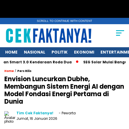
SCROLL TO CONTINUE WITH CONTENT
HOME
NASIONAL
POLITIK
EKONOMI
ENTERTAINM
ran Smart 3.0 Kendaraan Roda Dua
SEG Solar Mulai Bangun P
/
Home
Pers Rilis
Envision Luncurkan Dubhe,
Membangun Sistem Energi AI dengan
Model Fondasi Energi Pertama di
Dunia
Tim Cek Faktanya!
- Pewarta
Jumat, 16 Januari 2026