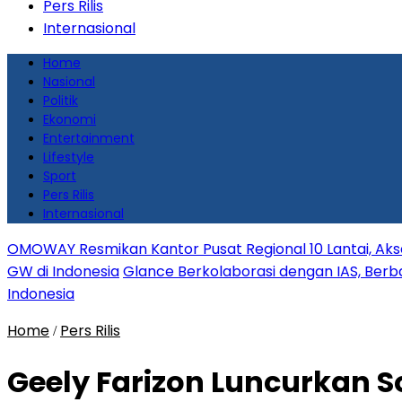
Pers Rilis
Internasional
Home
Nasional
Politik
Ekonomi
Entertainment
Lifestyle
Sport
Pers Rilis
Internasional
OMOWAY Resmikan Kantor Pusat Regional 10 Lantai, Aks
GW di Indonesia
Glance Berkolaborasi dengan IAS, Berbag
Indonesia
Home
Pers Rilis
/
Geely Farizon Luncurkan S