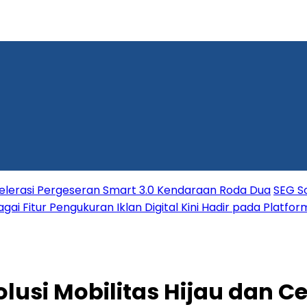
elerasi Pergeseran Smart 3.0 Kendaraan Roda Dua
SEG So
ai Fitur Pengukuran Iklan Digital Kini Hadir pada Platfo
olusi Mobilitas Hijau dan C