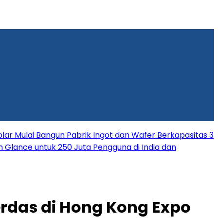
lar Mulai Bangun Pabrik Ingot dan Wafer Berkapasitas 3
rm Glance untuk 250 Juta Pengguna di India dan
erdas di Hong Kong Expo