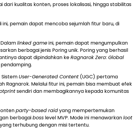
 dari kualitas konten, proses lokalisasi, hingga stabilitas
 ini, pemain dapat mencoba sejumlah fitur baru, di
: Dalam
linked game
ini, pemain dapat mengumpulkan
rkan berbagai jenis Poring unik. Poring yang berhasil
nantinya dapat dipindahkan ke
Ragnarok Zero: Global
t pendamping.
: Sistem
User-Generated Content
(UGC) pertama
h Ragnarok. Melalui fitur ini, pemain bisa membuat efek
otprint
sendiri dan membagikannya kepada komunitas
 Konten
party-based raid
yang mempertemukan
gan berbagai
boss
level MVP. Mode ini menawarkan
loot
yang terhubung dengan misi tertentu.