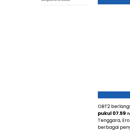
OBT2 berlang
pukul 07.59
w
Tenggara, Ero
berbagai pe