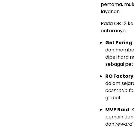
pertama, mulai
layanan.
Pada OBT2 kali
antaranya:
Get Poring
dan membesa
dipelihara 
sebagai pe
RO Factory
dalam sejara
cosmetic fo
global.
MVP Raid
:
pemain den
dan
reward