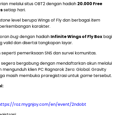
rian melalui situs OBT2 dengan hadiah
20.000 Free
ts
setiap hari.
stone
level berupa Wings of Fly dan berbagai
item
perkembangan karakter.
poran
bug
dengan hadiah
Infinite Wings of Fly Box
bagi
 valid dan disertai tangkapan layar.
in seperti pemeriksaan SNS dan survei komunitas.
 segera bergabung dengan mendaftarkan akun melalui
an mengunduh klien PC Ragnarok Zero: Global. Gravity
uga masih membuka praregistrasi untuk
game
tersebut.
i:
https://roz.mygnjoy.com/en/event/2ndobt
istrasi: