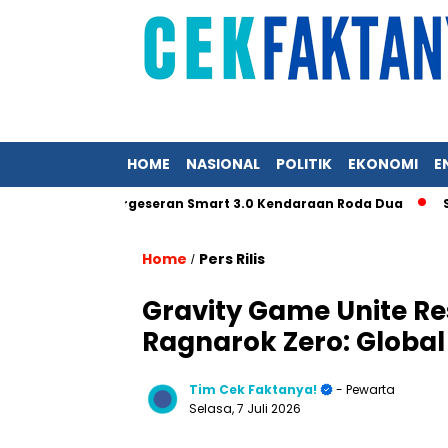
HOME
NASIONAL
POLITIK
EKONOMI
E
selerasi Pergeseran Smart 3.0 Kendaraan Roda Dua
SEG Sola
Home
Pers Rilis
/
Gravity Game Unite R
Ragnarok Zero: Global
Tim Cek Faktanya!
- Pewarta
Selasa, 7 Juli 2026