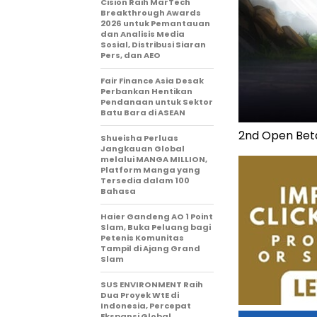
Cision Raih MarTech
Breakthrough Awards
2026 untuk Pemantauan
dan Analisis Media
Sosial, Distribusi Siaran
Pers, dan AEO
Fair Finance Asia Desak
Perbankan Hentikan
Pendanaan untuk Sektor
Batu Bara di ASEAN
2nd Open Bet
Shueisha Perluas
Jangkauan Global
melalui MANGA MILLION,
Platform Manga yang
Tersedia dalam 100
Bahasa
Haier Gandeng AO 1 Point
Slam, Buka Peluang bagi
Petenis Komunitas
Tampil di Ajang Grand
Slam
SUS ENVIRONMENT Raih
Dua Proyek WtE di
Indonesia, Percepat
Ekspansi Global