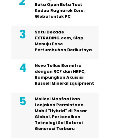
Buka Open Beta Test
Kedua Ragnarok Zero:
Global untuk PC
Satu Dekade
FXTRADING.com, Siap
Menuju Fase
Pertumbuhan Berikutnya
Novo Tellus Bermitra
dengan RCF dan NRFC,
Rampungkan Akuisisi
Russell Mineral Equipment
Molicel Manfaatkan
Lonjakan Permintaan
Mobil “Hybrid” di Pasar
Global, Perkenalkan
Teknologi Sel Baterai
Generasi Terbaru