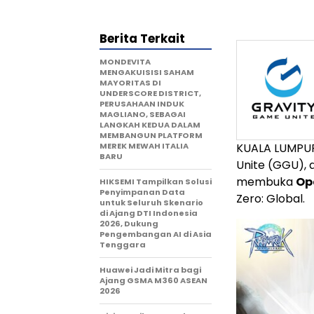
Berita Terkait
MONDEVITA
MENGAKUISISI SAHAM
MAYORITAS DI
UNDERSCORE DISTRICT,
PERUSAHAAN INDUK
MAGLIANO, SEBAGAI
LANGKAH KEDUA DALAM
MEMBANGUN PLATFORM
MEREK MEWAH ITALIA
KUALA LUMPUR,
BARU
Unite (GGU), 
membuka
Op
HIKSEMI Tampilkan Solusi
Penyimpanan Data
Zero: Global.
untuk Seluruh Skenario
di Ajang DTI Indonesia
2026, Dukung
Pengembangan AI di Asia
Tenggara
Huawei Jadi Mitra bagi
Ajang GSMA M360 ASEAN
2026