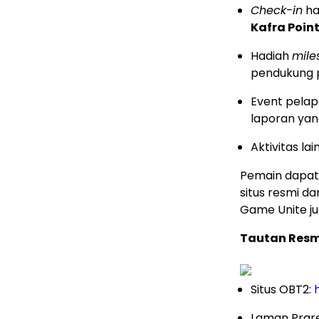
Check-in
ha
Kafra Poin
Hadiah
mile
pendukung 
Event pela
laporan yang
Aktivitas la
Pemain dapat
situs resmi d
Game Unite j
Tautan Resm
Situs OBT2:
Laman Prareg