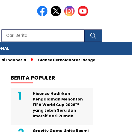
ONAL
onesia
Glance Berkolaborasi dengan IAS, Berbagai Fitur Peng
BERITA POPULER
Hisense Hadirkan
Pengalaman Menonton
FIFA World Cup 2026™
yang Lebih Seru dan
Imersif dari Rumah
Gravity Game Unite Resmi