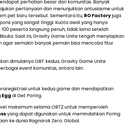
ndapat perhatian besar dari komunitas. Banyak
jukan pertanyaan dan menunjukkan antusiasme untuk
m pet baru tersebut. Sementara itu,
RO Factory
juga
ons yang sangat tinggi. Kuota awal yang hanya
k 100 peserta langsung penuh, tidak lama setelah
ibuka. Saat ini, Gravity Game Unite tengah menyiapkan
n agar semakin banyak pemain bisa mencoba fitur
kan dimulainya OBT kedua, Gravity Game Unite
berbagai
event
komunitas, antara lain:
raregistrasi untuk kedua
game
dan mendapatkan
g Egg
di Get Poring.
evel maksimum selama OBT2 untuk memperoleh
ass
yang dapat digunakan untuk memindahkan Poring
raan ke dunia Ragnarok Zero: Global.