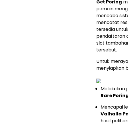
Get Poring
me
pemain menga
mencoba siste
mencatat resp
tersedia untu
pendaftaran d
slot tambaha
tersebut.
Untuk meraya
menyiapkan 
Melakukan p
Rare Porin
Mencapai l
Valhalla P
hasil peliha