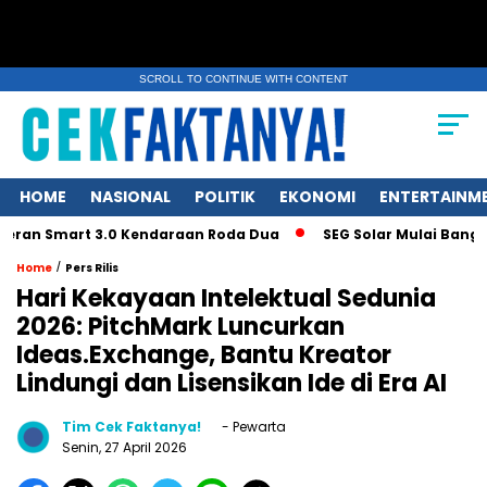
SCROLL TO CONTINUE WITH CONTENT
HOME
NASIONAL
POLITIK
EKONOMI
ENTERTAINM
 Smart 3.0 Kendaraan Roda Dua
SEG Solar Mulai Bangun Pabr
/
Home
Pers Rilis
Hari Kekayaan Intelektual Sedunia
2026: PitchMark Luncurkan
Ideas.Exchange, Bantu Kreator
Lindungi dan Lisensikan Ide di Era AI
Tim Cek Faktanya!
- Pewarta
Senin, 27 April 2026