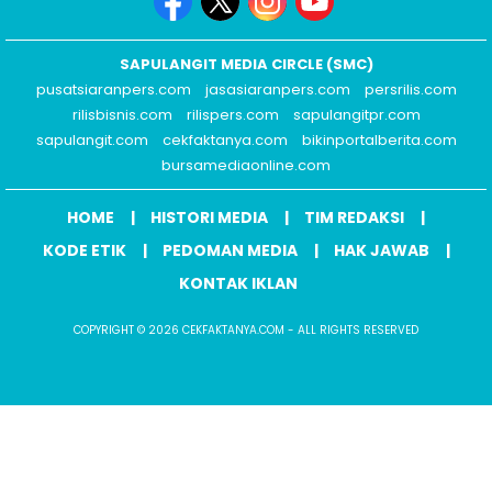
SAPULANGIT MEDIA CIRCLE (SMC)
pusatsiaranpers.com
jasasiaranpers.com
persrilis.com
rilisbisnis.com
rilispers.com
sapulangitpr.com
sapulangit.com
cekfaktanya.com
bikinportalberita.com
bursamediaonline.com
HOME
HISTORI MEDIA
TIM REDAKSI
KODE ETIK
PEDOMAN MEDIA
HAK JAWAB
KONTAK IKLAN
COPYRIGHT © 2026 CEKFAKTANYA.COM - ALL RIGHTS RESERVED