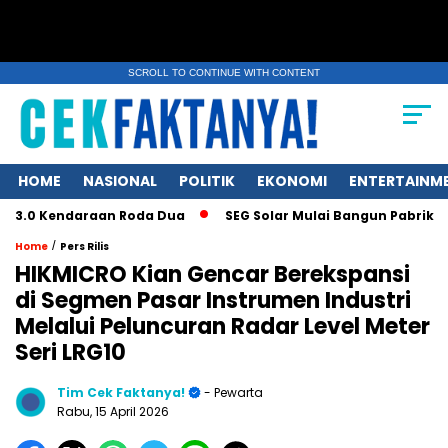
SCROLL TO CONTINUE WITH CONTENT
HOME
NASIONAL
POLITIK
EKONOMI
ENTERTAINM
Kendaraan Roda Dua
SEG Solar Mulai Bangun Pabrik Ingot dan
/
Home
Pers Rilis
HIKMICRO Kian Gencar Berekspansi
di Segmen Pasar Instrumen Industri
Melalui Peluncuran Radar Level Meter
Seri LRG10
Tim Cek Faktanya!
- Pewarta
Rabu, 15 April 2026