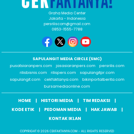
Graha Media Center
Jakarta - Indonesia
persriliscom@gmail.com
0853-1555-7788
SAPULANGIT MEDIA CIRCLE (SMC)
pusatsiaranpers.com
jasasiaranpers.com
persrilis.com
rilisbisnis.com
rilispers.com
sapulangitpr.com
sapulangit.com
cekfaktanya.com
bikinportalberita.com
bursamediaonline.com
HOME
HISTORI MEDIA
TIM REDAKSI
KODE ETIK
PEDOMAN MEDIA
HAK JAWAB
KONTAK IKLAN
COPYRIGHT © 2026 CEKFAKTANYA.COM - ALL RIGHTS RESERVED