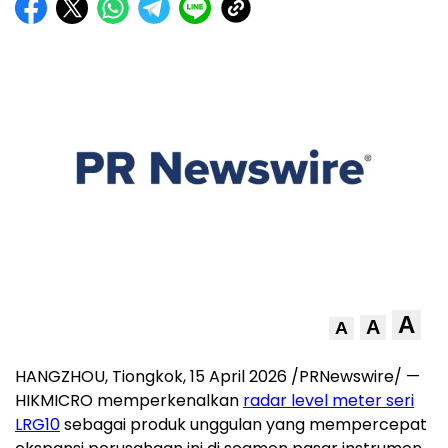
A
A
A
HANGZHOU, Tiongkok
,
15 April 2026
/PRNewswire/ —
HIKMICRO memperkenalkan
radar level meter seri
LRG10
sebagai produk unggulan yang mempercepat