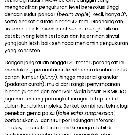
menghasilkan pengukuran level beresolusi tinggi
dengan sudut pancar (
beam angle
) kecil, hanya 3°,
serta tingkat akurasi hingga ±2 mm. Dibandingkan
sistem radar konvensional, seri ini menghasilkan
deteksi yang lebih terfokus dan kejernihan sinyal
yang jauh lebih baik sehingga menjamin pengukuran
yang konsisten.
Dengan jangkauan hingga 120 meter, perangkat ini
mendukung pemantauan level secara kontinu untuk
cairan, lumpur (
slurry
), hingga material granular
(padatan curah), mulai dari tangki penyimpanan
hingga gudang dan reservoir skala besar. HIKMICRO
juga merancang perangkat ini agar tetap andal
dalam kondisi kompleks. Berkat kombinasi teknologi
penekan gema palsu (
false echo suppression
)
berbasiskan AI dan fitur perlindungan inferensi
cerdas, perangkat ini memiliki kinerja stabil di
lingkungan berdebu, beruap, bergejolak, atau