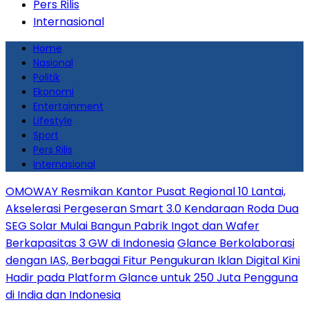
Pers Rilis
Internasional
Home
Nasional
Politik
Ekonomi
Entertainment
Lifestyle
Sport
Pers Rilis
Internasional
OMOWAY Resmikan Kantor Pusat Regional 10 Lantai,
Akselerasi Pergeseran Smart 3.0 Kendaraan Roda Dua
SEG Solar Mulai Bangun Pabrik Ingot dan Wafer
Berkapasitas 3 GW di Indonesia
Glance Berkolaborasi
dengan IAS, Berbagai Fitur Pengukuran Iklan Digital Kini
Hadir pada Platform Glance untuk 250 Juta Pengguna
di India dan Indonesia