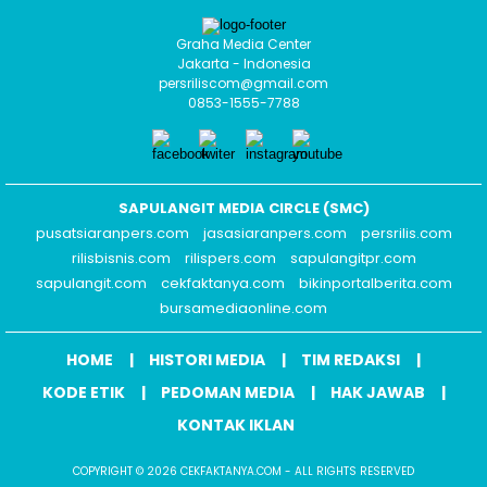
Graha Media Center
Jakarta - Indonesia
persriliscom@gmail.com
0853-1555-7788
SAPULANGIT MEDIA CIRCLE (SMC)
pusatsiaranpers.com
jasasiaranpers.com
persrilis.com
rilisbisnis.com
rilispers.com
sapulangitpr.com
sapulangit.com
cekfaktanya.com
bikinportalberita.com
bursamediaonline.com
HOME
HISTORI MEDIA
TIM REDAKSI
KODE ETIK
PEDOMAN MEDIA
HAK JAWAB
KONTAK IKLAN
COPYRIGHT © 2026 CEKFAKTANYA.COM - ALL RIGHTS RESERVED