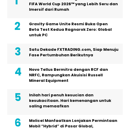
FIFA World Cup 2026™ yang Lebih Seru dan
Imersif dari Rumah
Gravity Game Unite Resmi Buka Open
Beta Test Kedua Ragnarok Zero: Global
untuk PC
Satu Dekade FXTRADING.com, Siap Menuju
Fase Pertumbuhan Berikutnya
Novo Tellus Bermitra dengan RCF dan
NRFC, Rampungkan Akuisisi Russell
Mineral Equipment
Inilah hari penuh kesucian dan
kesukacitaan. Hari kemenangan untuk
saling memaafkan
Molicel Manfaatkan Lonjakan Permintaan
Mobil “Hybrid” di Pasar Global,