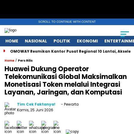
SCROLL TO CONTINUE WITH CONTENT
HOME
NASIONAL
POLITIK
EKONOMI
ENTERTAINM
OMOWAY Resmikan Kantor Pusat Regional 10 Lantai, Akseler
/
Home
Pers Rilis
Huawei Dukung Operator
Telekomunikasi Global Maksimalkan
Monetisasi Token melalui Integrasi
Layanan, Jaringan, dan Komputasi
Tim Cek Faktanya!
- Pewarta
Kamis, 25 Juni 2026