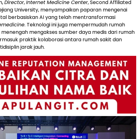
n,
Director
,
Internet Medicine Center
, Second Affiliated
hejiang University, menyampaikan paparan mengenai
gital berbasiskan AI yang telah mentransformasi
lemedicine
. Teknologi ini juga mempermudah rumah
dan menengah mengakses sumber daya medis dari rumah
termasuk praktik kolaborasi antara rumah sakit dan
idisiplin jarak jauh.