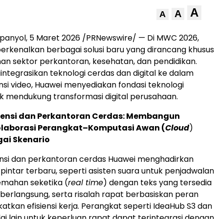
A
A
A
panyol, 5 Maret 2026 /PRNewswire/ — Di MWC 2026,
rkenalkan berbagai solusi baru yang dirancang khusus
an sektor perkantoran, kesehatan, dan pendidikan.
tegrasikan teknologi cerdas dan digital ke dalam
ensi video, Huawei menyediakan fondasi teknologi
k mendukung transformasi digital perusahaan.
erensi dan Perkantoran Cerdas: Membangun
olaborasi Perangkat–Komputasi Awan (
Cloud
)
gai Skenario
ensi dan perkantoran cerdas Huawei menghadirkan
 pintar terbaru, seperti asisten suara untuk penjadwalan
emahan seketika (
real time
) dengan teks yang tersedia
berlangsung, serta risalah rapat berbasiskan peran
atkan efisiensi kerja. Perangkat seperti IdeaHub S3 dan
lai lain untuk keperluan rapat dapat terintegrasi dengan