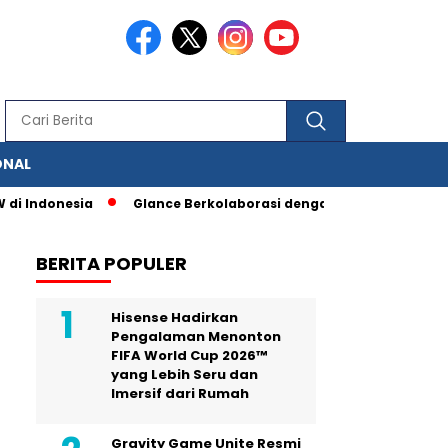
ONAL
esia
Glance Berkolaborasi dengan IAS, Berbagai Fitur Penguk
BERITA POPULER
Hisense Hadirkan
Pengalaman Menonton
FIFA World Cup 2026™
yang Lebih Seru dan
Imersif dari Rumah
Gravity Game Unite Resmi