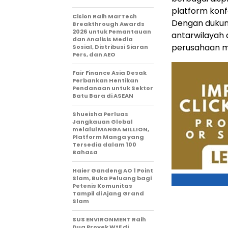
platform konf
Cision Raih MarTech
Dengan dukung
Breakthrough Awards
2026 untuk Pemantauan
antarwilayah
dan Analisis Media
perusahaan mu
Sosial, Distribusi Siaran
Pers, dan AEO
Fair Finance Asia Desak
Perbankan Hentikan
Pendanaan untuk Sektor
Batu Bara di ASEAN
Shueisha Perluas
Jangkauan Global
melalui MANGA MILLION,
Platform Manga yang
Tersedia dalam 100
Bahasa
Haier Gandeng AO 1 Point
Slam, Buka Peluang bagi
Petenis Komunitas
Tampil di Ajang Grand
Slam
SUS ENVIRONMENT Raih
Dua Proyek WtE di