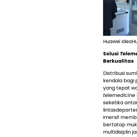
Huawei IdeaHu
Solusi
Telem
Berkualitas
Distribusi su
kendala bagi
yang tepat wa
telemedicine
seketika anta
lintasdeparte
imersif memb
bertatap muka
multidisiplin 