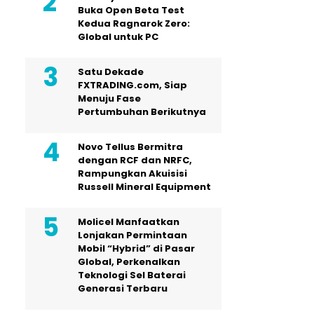
Buka Open Beta Test
Kedua Ragnarok Zero:
Global untuk PC
Satu Dekade
FXTRADING.com, Siap
Menuju Fase
Pertumbuhan Berikutnya
Novo Tellus Bermitra
dengan RCF dan NRFC,
Rampungkan Akuisisi
Russell Mineral Equipment
Molicel Manfaatkan
Lonjakan Permintaan
Mobil “Hybrid” di Pasar
Global, Perkenalkan
Teknologi Sel Baterai
Generasi Terbaru