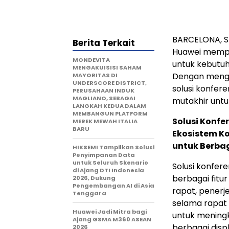
BARCELONA, S
Berita Terkait
Huawei mempe
MONDEVITA
untuk kebutuh
MENGAKUISISI SAHAM
Dengan mengin
MAYORITAS DI
UNDERSCORE DISTRICT,
solusi konfer
PERUSAHAAN INDUK
MAGLIANO, SEBAGAI
mutakhir untu
LANGKAH KEDUA DALAM
MEMBANGUN PLATFORM
Solusi Konf
MEREK MEWAH ITALIA
BARU
Ekosistem K
untuk Berba
HIKSEMI Tampilkan Solusi
Penyimpanan Data
untuk Seluruh Skenario
Solusi konfer
di Ajang DTI Indonesia
berbagai fitur
2026, Dukung
Pengembangan AI di Asia
rapat, penerj
Tenggara
selama rapat 
Huawei Jadi Mitra bagi
untuk meningk
Ajang GSMA M360 ASEAN
berbagai disp
2026