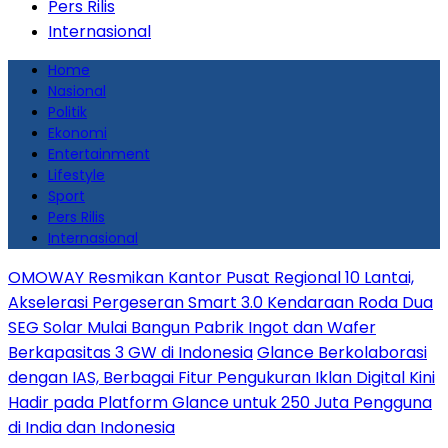
Pers Rilis
Internasional
Home
Nasional
Politik
Ekonomi
Entertainment
Lifestyle
Sport
Pers Rilis
Internasional
OMOWAY Resmikan Kantor Pusat Regional 10 Lantai,
Akselerasi Pergeseran Smart 3.0 Kendaraan Roda Dua
SEG Solar Mulai Bangun Pabrik Ingot dan Wafer
Berkapasitas 3 GW di Indonesia
Glance Berkolaborasi
dengan IAS, Berbagai Fitur Pengukuran Iklan Digital Kini
Hadir pada Platform Glance untuk 250 Juta Pengguna
di India dan Indonesia