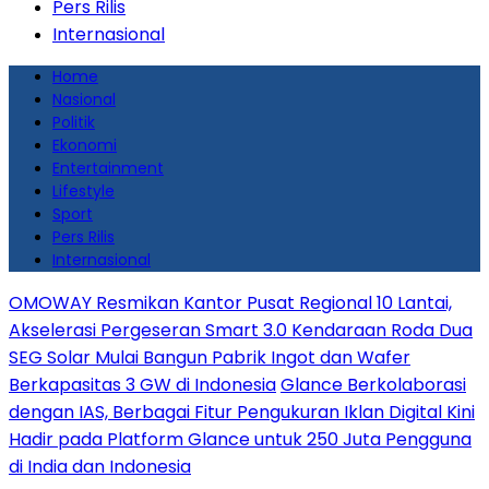
Pers Rilis
Internasional
Home
Nasional
Politik
Ekonomi
Entertainment
Lifestyle
Sport
Pers Rilis
Internasional
OMOWAY Resmikan Kantor Pusat Regional 10 Lantai,
Akselerasi Pergeseran Smart 3.0 Kendaraan Roda Dua
SEG Solar Mulai Bangun Pabrik Ingot dan Wafer
Berkapasitas 3 GW di Indonesia
Glance Berkolaborasi
dengan IAS, Berbagai Fitur Pengukuran Iklan Digital Kini
Hadir pada Platform Glance untuk 250 Juta Pengguna
di India dan Indonesia