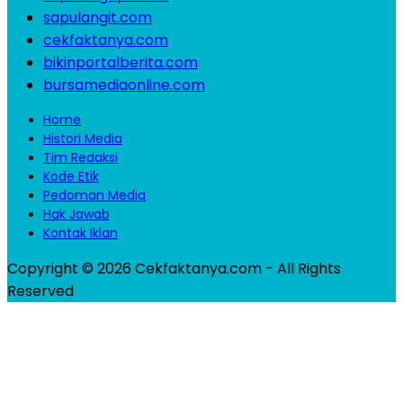
sapulangit.com
cekfaktanya.com
bikinportalberita.com
bursamediaonline.com
Home
Histori Media
Tim Redaksi
Kode Etik
Pedoman Media
Hak Jawab
Kontak Iklan
Copyright © 2026 Cekfaktanya.com - All Rights
Reserved