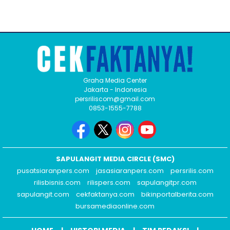
Graha Media Center
Jakarta - Indonesia
persriliscom@gmail.com
0853-1555-7788
SAPULANGIT MEDIA CIRCLE (SMC)
pusatsiaranpers.com
jasasiaranpers.com
persrilis.com
rilisbisnis.com
rilispers.com
sapulangitpr.com
sapulangit.com
cekfaktanya.com
bikinportalberita.com
bursamediaonline.com