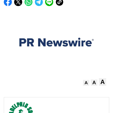
A
A
A