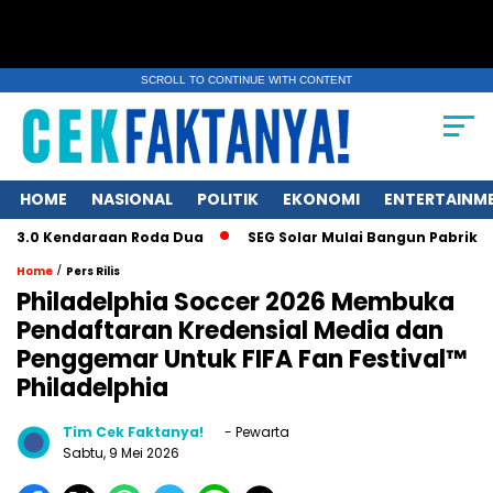
SCROLL TO CONTINUE WITH CONTENT
HOME
NASIONAL
POLITIK
EKONOMI
ENTERTAINM
endaraan Roda Dua
SEG Solar Mulai Bangun Pabrik Ingot dan 
/
Home
Pers Rilis
Philadelphia Soccer 2026 Membuka
Pendaftaran Kredensial Media dan
Penggemar Untuk FIFA Fan Festival™
Philadelphia
Tim Cek Faktanya!
- Pewarta
Sabtu, 9 Mei 2026