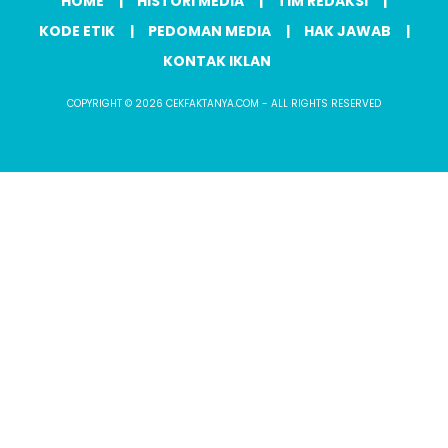
HOME
HISTORI MEDIA
TIM REDAKSI
KODE ETIK
PEDOMAN MEDIA
HAK JAWAB
KONTAK IKLAN
COPYRIGHT © 2026 CEKFAKTANYA.COM - ALL RIGHTS RESERVED