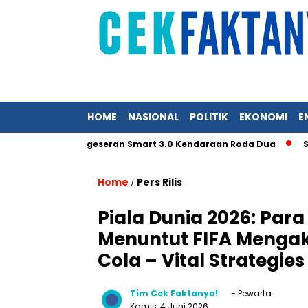
HOME
NASIONAL
POLITIK
EKONOMI
E
selerasi Pergeseran Smart 3.0 Kendaraan Roda Dua
SEG Sol
Home
Pers Rilis
/
Piala Dunia 2026: Pa
Menuntut FIFA Mengak
Cola – Vital Strategies
Tim Cek Faktanya!
- Pewarta
Kamis, 4 Juni 2026