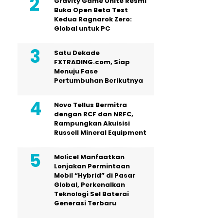
Gravity Game Unite Resmi
Buka Open Beta Test
Kedua Ragnarok Zero:
Global untuk PC
Satu Dekade
FXTRADING.com, Siap
Menuju Fase
Pertumbuhan Berikutnya
Novo Tellus Bermitra
dengan RCF dan NRFC,
Rampungkan Akuisisi
Russell Mineral Equipment
Molicel Manfaatkan
Lonjakan Permintaan
Mobil “Hybrid” di Pasar
Global, Perkenalkan
Teknologi Sel Baterai
Generasi Terbaru