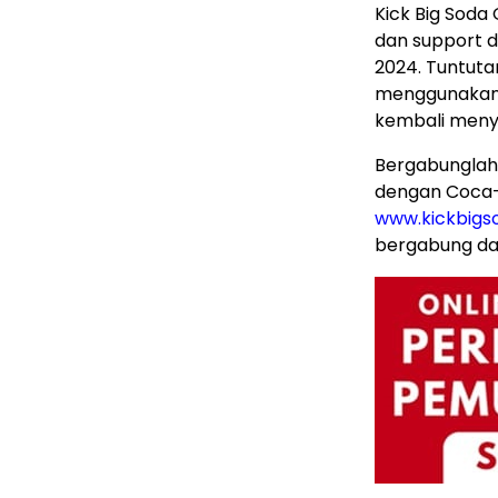
Kick Big Soda
dan support da
2024. Tuntuta
menggunakan 
kembali meny
Bergabunglah
dengan Coca-
www.kickbigs
bergabung da