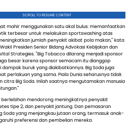
SCROLL TO RESUME CONTENT
ngat mahir menggunakan satu akal bulus: memanfaatkan
tik terbesar untuk melakukan sportswashing atas
eningkatkan jumlah penyakit akibat pola makan," kata
 Wakil Presiden Senior Bidang Advokasi Kebijakan dan
Vital Strategies. "Big Tobacco dilarang menjadi sponsor
raga besar karena sponsor semacam itu dianggap
 dampak buruk yang diakibatkannya. Big Soda juga
t perlakuan yang sama. Piala Dunia seharusnya tidak
 citra Big Soda. Inilah saatnya mengutamakan manusia
tungan."
a berlebihan mendorong meningkatnya penyakit
betes tipe 2, dan penyakit jantung. Dan pemasaran
Big Soda yang menjangkau jutaan orang, termasuk anak-
aruhi preferensi dan pembelian mereka.