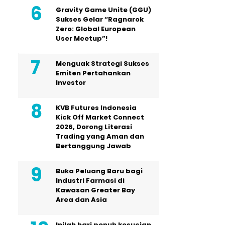
Gravity Game Unite (GGU)
Sukses Gelar “Ragnarok
Zero: Global European
User Meetup”!
Menguak Strategi Sukses
Emiten Pertahankan
Investor
KVB Futures Indonesia
Kick Off Market Connect
2026, Dorong Literasi
Trading yang Aman dan
Bertanggung Jawab
Buka Peluang Baru bagi
Industri Farmasi di
Kawasan Greater Bay
Area dan Asia
Inilah hari penuh kesucian