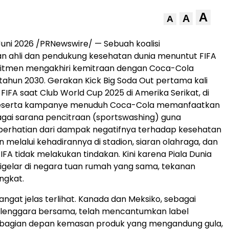
A
A
A
Juni 2026
/PRNewswire/ — Sebuah koalisi
n ahli dan pendukung kesehatan dunia menuntut FIFA
itmen mengakhiri kemitraan dengan Coca-Cola
ahun 2030. Gerakan Kick Big Soda Out pertama kali
IFA saat Club World Cup 2025 di Amerika Serikat, di
eserta kampanye menuduh Coca-Cola memanfaatkan
gai sarana pencitraan (sportswashing) guna
perhatian dari dampak negatifnya terhadap kesehatan
 melalui kehadirannya di stadion, siaran olahraga, dan
FIFA tidak melakukan tindakan. Kini karena Piala Dunia
gelar di negara tuan rumah yang sama, tekanan
ngkat.
ngat jelas terlihat. Kanada dan Meksiko, sebagai
lenggara bersama, telah mencantumkan label
i bagian depan kemasan produk yang mengandung gula,