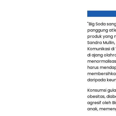
"Big Soda sa
panggung atle
produk yang m
Sandra Mullin,
Komunikasi di 
di ajang olah
menormalisasi
harus mendapa
membersihkan
daripada keun
Konsumsi gul
obesitas, dia
agresif oleh 
anak, memeng