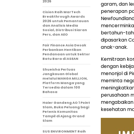
2026
garam, dan le
penerapan pa
Cision Raih MarTech
Breakthrough Awards
Newfoundland 
2026 untuk Pemantauan
mencerminkan
dan Analisis Media
Sosial, Distribusi Siaran
bertahun-tah
Pers, dan AEO
dipasarkan C
Fair Finance Asia Desak
anak-anak.
Perbankan Hentikan
Pendanaan untuk Sektor
Kemitraan kom
Batu Bara di ASEAN
dengan kebij
Shueisha Perluas
menonjol di P
Jangkauan Global
melalui MANGA MILLION,
meminta nega
Platform Manga yang
meningkatkan 
Tersedia dalam 100
Bahasa
perusahaan m
mengabaikan p
Haier Gandeng AO 1 Point
Slam, Buka Peluang bagi
kesehatan ma
Petenis Komunitas
Tampil di Ajang Grand
Slam
SUS ENVIRONMENT Raih