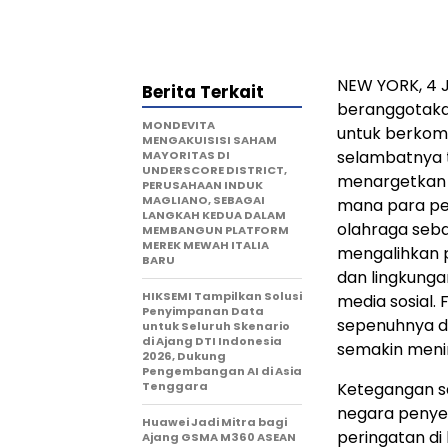
NEW YORK
,
4 
Berita Terkait
beranggotaka
MONDEVITA
untuk berkom
MENGAKUISISI SAHAM
selambatnya t
MAYORITAS DI
UNDERSCORE DISTRICT,
menargetkan F
PERUSAHAAN INDUK
MAGLIANO, SEBAGAI
mana para p
LANGKAH KEDUA DALAM
olahraga seba
MEMBANGUN PLATFORM
MEREK MEWAH ITALIA
mengalihkan 
BARU
dan lingkungan
HIKSEMI Tampilkan Solusi
media sosial. 
Penyimpanan Data
sepenuhnya di
untuk Seluruh Skenario
di Ajang DTI Indonesia
semakin meni
2026, Dukung
Pengembangan AI di Asia
Tenggara
Ketegangan sa
negara penye
Huawei Jadi Mitra bagi
peringatan d
Ajang GSMA M360 ASEAN