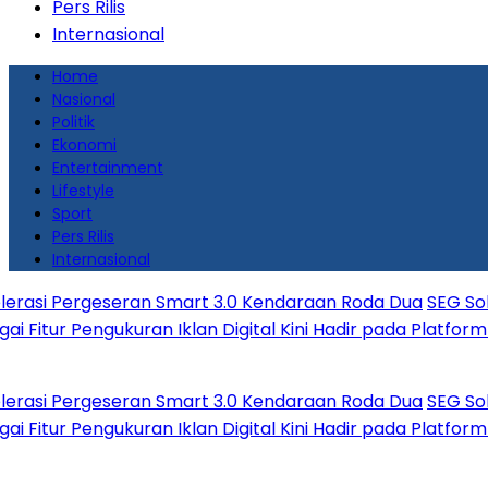
Pers Rilis
Internasional
Home
Nasional
Politik
Ekonomi
Entertainment
Lifestyle
Sport
Pers Rilis
Internasional
geseran Smart 3.0 Kendaraan Roda Dua
SEG Solar Mulai Ba
gukuran Iklan Digital Kini Hadir pada Platform Glance un
geseran Smart 3.0 Kendaraan Roda Dua
SEG Solar Mulai Ba
gukuran Iklan Digital Kini Hadir pada Platform Glance un