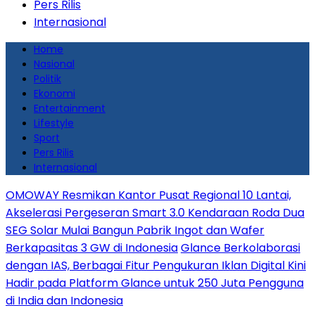
Pers Rilis
Internasional
Home
Nasional
Politik
Ekonomi
Entertainment
Lifestyle
Sport
Pers Rilis
Internasional
OMOWAY Resmikan Kantor Pusat Regional 10 Lantai,
Akselerasi Pergeseran Smart 3.0 Kendaraan Roda Dua
SEG Solar Mulai Bangun Pabrik Ingot dan Wafer
Berkapasitas 3 GW di Indonesia
Glance Berkolaborasi
dengan IAS, Berbagai Fitur Pengukuran Iklan Digital Kini
Hadir pada Platform Glance untuk 250 Juta Pengguna
di India dan Indonesia