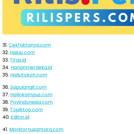
31.
Cekfaktanya.com
32.
Haiup.com
33.
Tiras.id
34.
Harianmerdeka.id
35.
Hallotokoh.com
36.
Sapulangit.com
37.
Hallokampus.com
38.
Povindonesia.com
39.
Topiktop.com
40.
Editor.id
41.
Monitornusantara.com