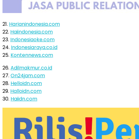
21.
Harianindonesia.com
22.
Haiindonesia.com
23.
Indonesiaoke.com
24.
Indonesiaraya.co.id
25.
Kontennews.com
26.
Adilmakmur.co.id
27.
On24jam.com
28.
Helloidn.com
29.
Halloidn.com
30.
Haiidn.com