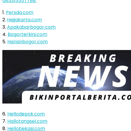
085315557788.
1.
Persda.com
2.
Heijakarta.com
3.
Apakabarbogor.com
4.
Bogorterkini.com
5.
Harianbogor.com
6.
Hellodepok.com
7.
Hallotangsel.com
8.
Hellobekasi.com