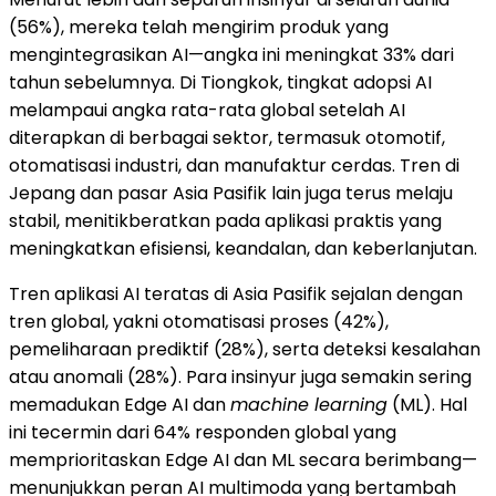
(56%), mereka telah mengirim produk yang
mengintegrasikan AI—angka ini meningkat 33% dari
tahun sebelumnya. Di Tiongkok, tingkat adopsi AI
melampaui angka rata-rata global setelah AI
diterapkan di berbagai sektor, termasuk otomotif,
otomatisasi industri, dan manufaktur cerdas. Tren di
Jepang dan pasar Asia Pasifik lain juga terus melaju
stabil, menitikberatkan pada aplikasi praktis yang
meningkatkan efisiensi, keandalan, dan keberlanjutan.
Tren aplikasi AI teratas di Asia Pasifik sejalan dengan
tren global, yakni otomatisasi proses (42%),
pemeliharaan prediktif (28%), serta deteksi kesalahan
atau anomali (28%). Para insinyur juga semakin sering
memadukan Edge AI dan
machine learning
(ML). Hal
ini tecermin dari 64% responden global yang
memprioritaskan Edge AI dan ML secara berimbang—
menunjukkan peran AI multimoda yang bertambah