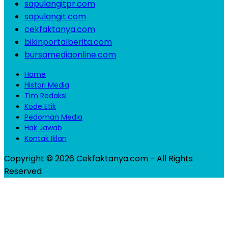
sapulangitpr.com
sapulangit.com
cekfaktanya.com
bikinportalberita.com
bursamediaonline.com
Home
Histori Media
Tim Redaksi
Kode Etik
Pedoman Media
Hak Jawab
Kontak Iklan
Copyright © 2026 Cekfaktanya.com - All Rights
Reserved