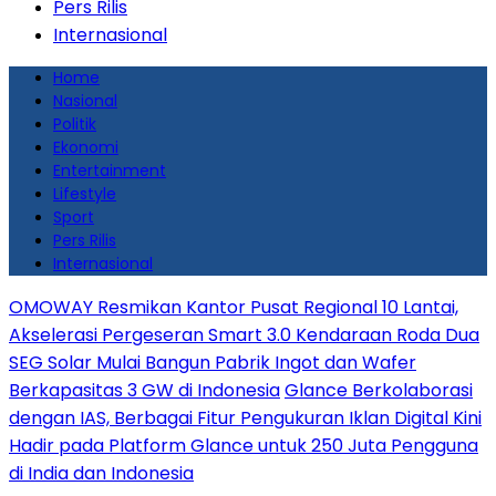
Pers Rilis
Internasional
Home
Nasional
Politik
Ekonomi
Entertainment
Lifestyle
Sport
Pers Rilis
Internasional
OMOWAY Resmikan Kantor Pusat Regional 10 Lantai,
Akselerasi Pergeseran Smart 3.0 Kendaraan Roda Dua
SEG Solar Mulai Bangun Pabrik Ingot dan Wafer
Berkapasitas 3 GW di Indonesia
Glance Berkolaborasi
dengan IAS, Berbagai Fitur Pengukuran Iklan Digital Kini
Hadir pada Platform Glance untuk 250 Juta Pengguna
di India dan Indonesia