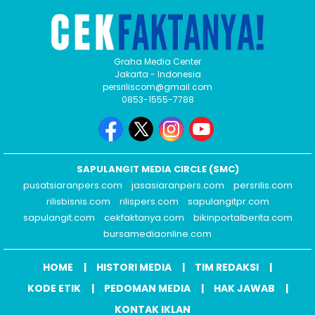
Graha Media Center
Jakarta - Indonesia
persriliscom@gmail.com
0853-1555-7788
SAPULANGIT MEDIA CIRCLE (SMC)
pusatsiaranpers.com
jasasiaranpers.com
persrilis.com
rilisbisnis.com
rilispers.com
sapulangitpr.com
sapulangit.com
cekfaktanya.com
bikinportalberita.com
bursamediaonline.com
HOME
HISTORI MEDIA
TIM REDAKSI
KODE ETIK
PEDOMAN MEDIA
HAK JAWAB
KONTAK IKLAN