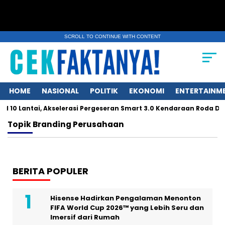
SCROLL TO CONTINUE WITH CONTENT
HOME
NASIONAL
POLITIK
EKONOMI
ENTERTAINM
10 Lantai, Akselerasi Pergeseran Smart 3.0 Kendaraan Roda Du
Topik
Branding Perusahaan
BERITA POPULER
Hisense Hadirkan Pengalaman Menonton
FIFA World Cup 2026™ yang Lebih Seru dan
Imersif dari Rumah