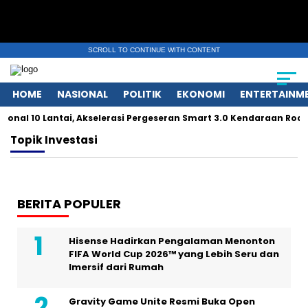
SCROLL TO CONTINUE WITH CONTENT
HOME
NASIONAL
POLITIK
EKONOMI
ENTERTAINM
nal 10 Lantai, Akselerasi Pergeseran Smart 3.0 Kendaraan Roda
Topik
Investasi
BERITA POPULER
Hisense Hadirkan Pengalaman Menonton
FIFA World Cup 2026™ yang Lebih Seru dan
Imersif dari Rumah
Gravity Game Unite Resmi Buka Open