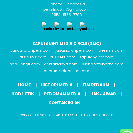
Jakarta - Indonesia
persriliscom@gmail.com
0853-1555-7788
SAPULANGIT MEDIA CIRCLE (SMC)
pusatsiaranpers.com
jasasiaranpers.com
persrilis.com
rilisbisnis.com
rilispers.com
sapulangitpr.com
sapulangit.com
cekfaktanya.com
bikinportalberita.com
bursamediaonline.com
HOME
HISTORI MEDIA
TIM REDAKSI
KODE ETIK
PEDOMAN MEDIA
HAK JAWAB
KONTAK IKLAN
COPYRIGHT © 2026 CEKFAKTANYA.COM - ALL RIGHTS RESERVED