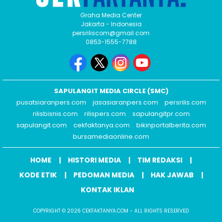
Graha Media Center
Jakarta - Indonesia
persriliscom@gmail.com
0853-1555-7788
SAPULANGIT MEDIA CIRCLE (SMC)
pusatsiaranpers.com
jasasiaranpers.com
persrilis.com
rilisbisnis.com
rilispers.com
sapulangitpr.com
sapulangit.com
cekfaktanya.com
bikinportalberita.com
bursamediaonline.com
HOME
HISTORI MEDIA
TIM REDAKSI
KODE ETIK
PEDOMAN MEDIA
HAK JAWAB
KONTAK IKLAN
COPYRIGHT © 2026 CEKFAKTANYA.COM - ALL RIGHTS RESERVED