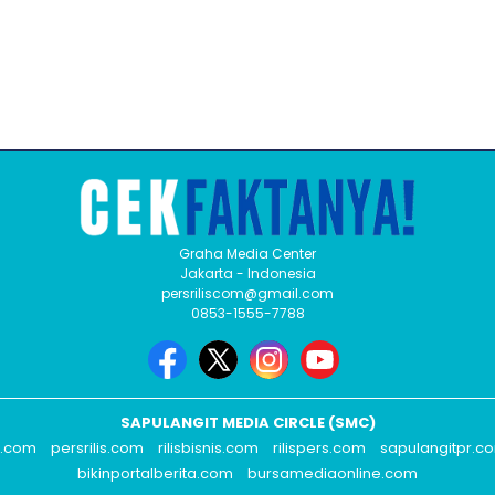
Graha Media Center
Jakarta - Indonesia
persriliscom@gmail.com
0853-1555-7788
SAPULANGIT MEDIA CIRCLE (SMC)
s.com
persrilis.com
rilisbisnis.com
rilispers.com
sapulangitpr.c
bikinportalberita.com
bursamediaonline.com