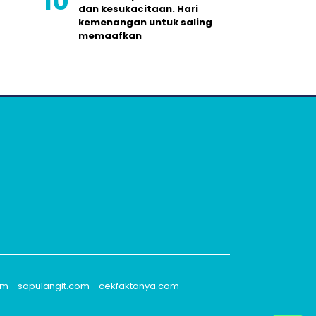
dan kesukacitaan. Hari
kemenangan untuk saling
memaafkan
om
sapulangit.com
cekfaktanya.com