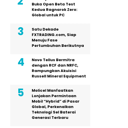
Buka Open Beta Test
Kedua Ragnarok Zero:
Global untuk PC
Satu Dekade
FXTRADING.com, Siap
Menuju Fase
Pertumbuhan Berikutnya
Novo Tellus Bermitra
dengan RCF dan NRFC,
Rampungkan Akuisisi
Russell Mineral Equipment
Molicel Manfaatkan
Lonjakan Permintaan
Mobil “Hybrid” di Pasar
Global, Perkenalkan
Teknologi Sel Baterai
Generasi Terbaru