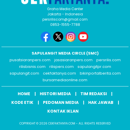
Graha Media Center
Jakarta - Indonesia
persriliscom@gmail.com
0853-1555-7788
SAPULANGIT MEDIA CIRCLE (SMC)
pusatsiaranpers.com
jasasiaranpers.com
persrilis.com
rilisbisnis.com
rilispers.com
sapulangitpr.com
sapulangit.com
cekfaktanya.com
bikinportalberita.com
bursamediaonline.com
HOME
HISTORI MEDIA
TIM REDAKSI
KODE ETIK
PEDOMAN MEDIA
HAK JAWAB
KONTAK IKLAN
COPYRIGHT © 2026 CEKFAKTANYA.COM - ALL RIGHTS RESERVED