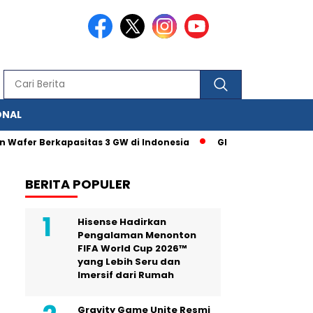
ONAL
Wafer Berkapasitas 3 GW di Indonesia
Glance Berkolaborasi d
BERITA POPULER
Hisense Hadirkan
Pengalaman Menonton
FIFA World Cup 2026™
yang Lebih Seru dan
Imersif dari Rumah
Gravity Game Unite Resmi