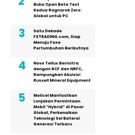
Buka Open Beta Test
Kedua Ragnarok Zero:
Global untuk PC
Satu Dekade
FXTRADING.com, Siap
Menuju Fase
Pertumbuhan Berikutnya
Novo Tellus Bermitra
dengan RCF dan NRFC,
Rampungkan Akuisisi
Russell Mineral Equipment
Molicel Manfaatkan
Lonjakan Permintaan
Mobil “Hybrid” di Pasar
Global, Perkenalkan
Teknologi Sel Baterai
Generasi Terbaru