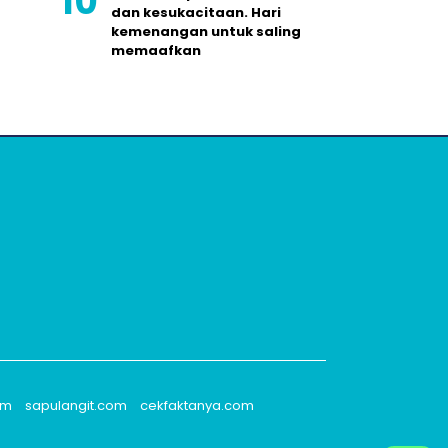
dan kesukacitaan. Hari
kemenangan untuk saling
memaafkan
om
sapulangit.com
cekfaktanya.com