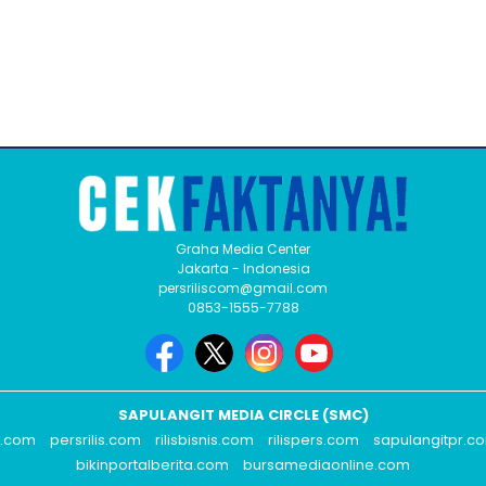
Graha Media Center
Jakarta - Indonesia
persriliscom@gmail.com
0853-1555-7788
SAPULANGIT MEDIA CIRCLE (SMC)
s.com
persrilis.com
rilisbisnis.com
rilispers.com
sapulangitpr.c
bikinportalberita.com
bursamediaonline.com