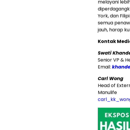
melayani lebi
diperdagangk
York, dan Fili
semua penawar
jauh, harap ku
Kontak Medi
Swati Khand
Senior VP & 
Email:
khande
Carl Wong
Head of Exter
Manulife
carl_kk_won