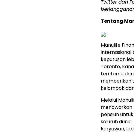
Twitter dan F
berlanggana
Tentang Man
Manulife Fina
internasiona
keputusan leb
Toronto, Kanad
terutama den
memberikan sa
kelompok dan 
Melalui Manu
menawarkan la
pensiun untuk
seluruh dunia.
karyawan, lebi