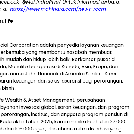
acebook: @MahindraRise/ Untuk informasi terbaru,
n di
https://www.mahindra.com/news-room
ulife
ncial Corporation adalah penyedia layanan keuangan
l terkemuka yang membantu nasabah membuat
ih mudah dan hidup lebih baik. Berkantor pusat di
a, Manulife beroperasi di Kanada, Asia, Eropa, dan
gan nama John Hancock di Amerika Serikat. Kami
ran keuangan dan solusi asuransi bagi perorangan,
bisnis.
life Wealth & Asset Management, perusahaan
yanan investasi global, saran keuangan, dan program
 perorangan, institusi, dan anggota program pensiun di
 Pada akhir tahun 2025, kami memiliki lebih dari 37.000
h dari 106.000 agen, dan ribuan mitra distribusi yang