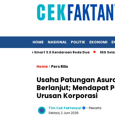
HOME
NASIONAL
POLITIK
EKONOMI
E
i Pergeseran Smart 3.0 Kendaraan Roda Dua
SEG Solar Mulai
Home
Pers Rilis
/
Usaha Patungan Asura
Berlanjut; Mendapat P
Urusan Korporasi
Tim Cek Faktanya!
- Pewarta
Selasa, 2 Juni 2026