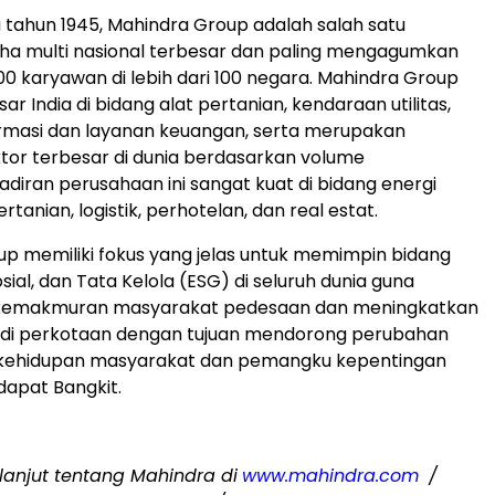
a tahun 1945, Mahindra Group adalah salah satu
ha multi nasional terbesar dan paling mengagumkan
0 karyawan di lebih dari 100 negara. Mahindra Group
 India di bidang alat pertanian, kendaraan utilitas,
ormasi dan layanan keuangan, serta merupakan
tor terbesar di dunia berdasarkan volume
adiran perusahaan ini sangat kuat di bidang energi
rtanian, logistik, perhotelan, dan real estat.
p memiliki fokus yang jelas untuk memimpin bidang
sial, dan Tata Kelola (ESG) di seluruh dunia guna
kemakmuran masyarakat pedesaan dan meningkatkan
p di perkotaan dengan tujuan mendorong perubahan
m kehidupan masyarakat dan pemangku kepentingan
dapat Bangkit.
 lanjut tentang Mahindra di
www.mahindra.com
/