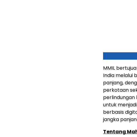
MMIL bertujua
India melalui
panjang, den
perkotaan se
perlindungan
untuk menjadi
berbasis digi
jangka panjang
Tentang Ma