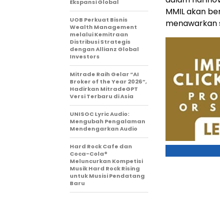
Ekspansi Global
MMIL akan be
UOB Perkuat Bisnis
menawarkan s
Wealth Management
melalui Kemitraan
Distribusi Strategis
dengan Allianz Global
Investors
Mitrade Raih Gelar “AI
Broker of the Year 2026”,
Hadirkan MitradeGPT
Versi Terbaru di Asia
UNISOC Lyric Audio:
Mengubah Pengalaman
Mendengarkan Audio
Hard Rock Cafe dan
Coca-Cola®
Meluncurkan Kompetisi
Musik Hard Rock Rising
untuk Musisi Pendatang
Baru