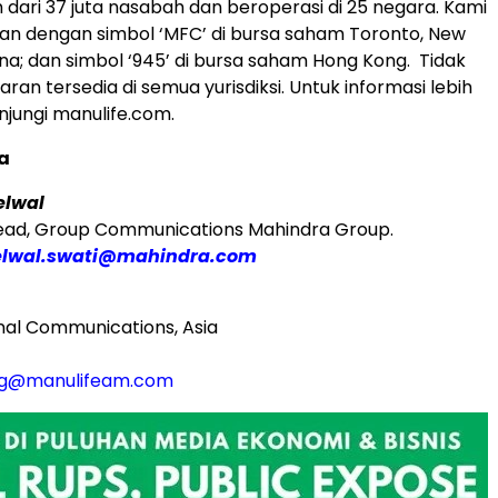
h dari 37 juta nasabah dan beroperasi di 25 negara. Kami
an dengan simbol ‘MFC’ di bursa saham Toronto, New
pina; dan simbol ‘945’ di bursa saham Hong Kong. Tidak
an tersedia di semua yurisdiksi. Untuk informasi lebih
njungi manulife.com.
a
elwal
Head, Group Communications Mahindra Group.
lwal.swati@mahindra.com
nal Communications, Asia
g@manulifeam.com