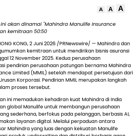
A
A
A
ini akan dinamai "Mahindra Manulife Insurance
gan kemitraan 50:50
HONG KONG
,
2 Juni 2026
/PRNewswire/ — Mahindra dan
umumkan kemitraan untuk mendirikan bisnis asuransi
ggal 12 November 2025. Kedua perusahaan
si pendirian perusahaan patungan bernama Mahindra
rance Limited (MMIL) setelah mendapat persetujuan dari
rusan Korporasi. Pendirian MMIL merupakan langkah
alam proses tersebut.
n ini memadukan kehadiran kuat Mahindra di India
ian global Manulife untuk membangun perusahaan
 yang sederhana, berfokus pada pelanggan, berbasis AI,
kan layanan digital. Melalui perpaduan antara
ar Mahindra yang luas dengan kekuatan Manulife
asi produk, underwriting dan distribusi berbasis agen,