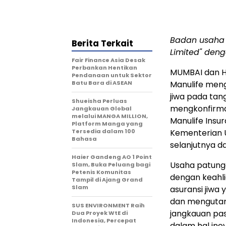
Badan usaha 
Berita Terkait
Limited" den
Fair Finance Asia Desak
Perbankan Hentikan
MUMBAI dan 
Pendanaan untuk Sektor
Batu Bara di ASEAN
Manulife meng
jiwa pada tan
Shueisha Perluas
mengkonfirma
Jangkauan Global
melalui MANGA MILLION,
Manulife Insu
Platform Manga yang
Tersedia dalam 100
Kementerian U
Bahasa
selanjutnya d
Haier Gandeng AO 1 Point
Usaha patunga
Slam, Buka Peluang bagi
Petenis Komunitas
dengan keahl
Tampil di Ajang Grand
Slam
asuransi jiwa
dan mengutama
SUS ENVIRONMENT Raih
jangkauan pas
Dua Proyek WtE di
Indonesia, Percepat
dalam hal inov