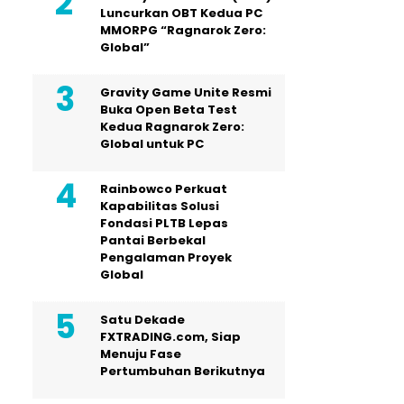
Luncurkan OBT Kedua PC
MMORPG “Ragnarok Zero:
Global”
Gravity Game Unite Resmi
Buka Open Beta Test
Kedua Ragnarok Zero:
Global untuk PC
Rainbowco Perkuat
Kapabilitas Solusi
Fondasi PLTB Lepas
Pantai Berbekal
Pengalaman Proyek
Global
Satu Dekade
FXTRADING.com, Siap
Menuju Fase
Pertumbuhan Berikutnya