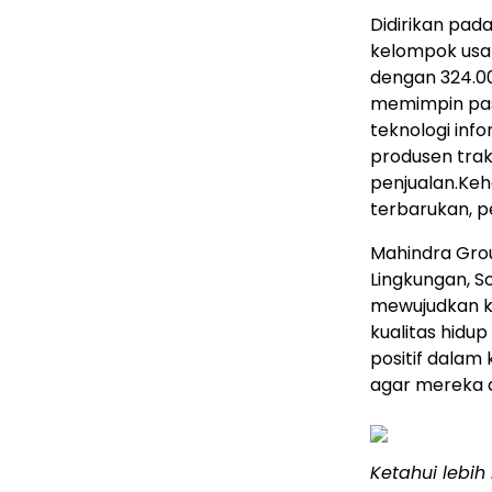
Didirikan pad
kelompok usa
dengan 324.00
memimpin pasar
teknologi inf
produsen trak
penjualan.Keh
terbarukan, pe
Mahindra Grou
Lingkungan, So
mewujudkan 
kualitas hidu
positif dala
agar mereka 
Ketahui lebih