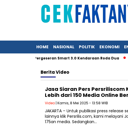
HOME
NASIONAL
POLITIK
EKONOMI
E
tai, Akselerasi Pergeseran Smart 3.0 Kendaraan Roda Dua
Berita
Video
Jasa Siaran Pers Persriliscom 
Lebih dari 150 Media Online B
Video
| Kamis, 8 Mei 2025 - 13:58 WIB
JAKARTA – Untuk publikasi press release 
lainnya klik Persrilis.com, kami melayani Ja
175an media. Sedangkan…