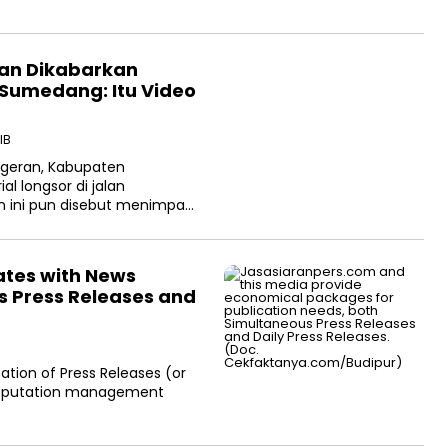
ran Dikabarkan
 Sumedang: Itu Video
IB
ngeran, Kabupaten
l longsor di jalan
 ini pun disebut menimpa…
ates with News
s Press Releases and
ion of Press Releases (or
in reputation management