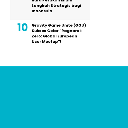
Baru Petakan Enam
Langkah Strategis bagi
Indonesia
Gravity Game Unite (GGU)
Sukses Gelar “Ragnarok
Zero: Global European
User Meetup”!