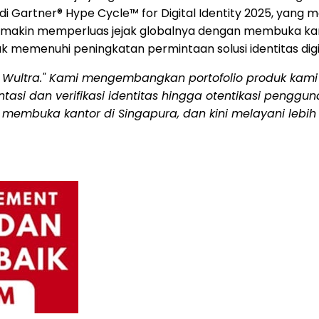
di Gartner® Hype Cycle™ for Digital Identity 2025, ya
 semakin memperluas jejak globalnya dengan membuka kant
uk memenuhi peningkatan permintaan solusi identitas dig
i Wultra." Kami mengembangkan portofolio produk kam
entasi dan verifikasi identitas hingga otentikasi penggun
embuka kantor di Singapura, dan kini melayani lebih da