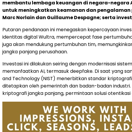
membantu lembaga keuangan di negara-negara AS
untuk meningkatkan keamanan dan pengalaman peng
Marc Norlain dan Guillaume Despagne; serta inves
Putaran pendanaan ini menegaskan kepercayaan investo
identitas digital Wultra, mempercepat fase pertumbuh
juga akan mendukung pertumbuhan tim, memungkinkan p
jangka panjang perusahaan.
Investasi ini dilakukan seiring dengan modernisasi siste
memanfaatkan AI, termasuk deepfake. Di saat yang sa
and Technology (NIST) menerbitkan standar kriptografi
ditetapkan oleh pemerintah dan badan-badan industr
kriptografi jangka panjang, permintaan solusi otentikas