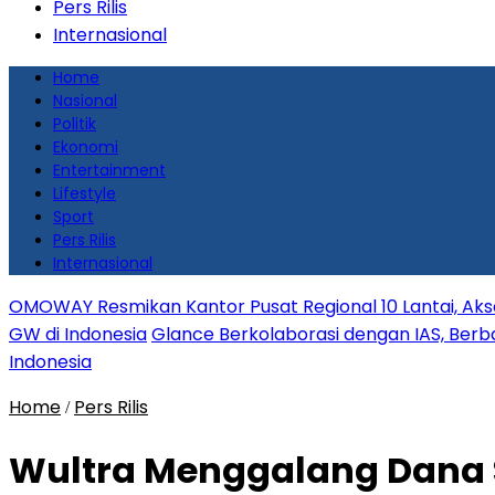
Pers Rilis
Internasional
Home
Nasional
Politik
Ekonomi
Entertainment
Lifestyle
Sport
Pers Rilis
Internasional
OMOWAY Resmikan Kantor Pusat Regional 10 Lantai, Aks
GW di Indonesia
Glance Berkolaborasi dengan IAS, Berbag
Indonesia
Home
Pers Rilis
/
Wultra Menggalang Dana Se