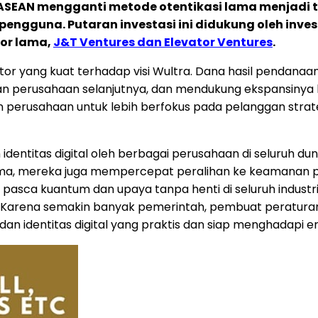
EAN mengganti metode otentikasi lama menjadi t
guna. Putaran investasi ini didukung oleh invest
tor lama,
J&T Ventures dan Elevator Ventures
.
r yang kuat terhadap visi Wultra. Dana hasil pendanaa
an perusahaan selanjutnya, dan mendukung ekspansinya k
erusahaan untuk lebih berfokus pada pelanggan strateg
m identitas digital oleh berbagai perusahaan di seluruh d
ma, mereka juga mempercepat peralihan ke keamanan pas
 pasca kuantum dan upaya tanpa henti di seluruh indust
i. Karena semakin banyak pemerintah, pembuat peratu
i dan identitas digital yang praktis dan siap menghadapi 