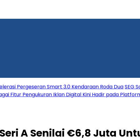
elerasi Pergeseran Smart 3.0 Kendaraan Roda Dua
SEG So
ai Fitur Pengukuran Iklan Digital Kini Hadir pada Platfo
ri A Senilai €6,8 Juta Unt