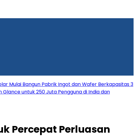
lar Mulai Bangun Pabrik Ingot dan Wafer Berkapasitas 3
rm Glance untuk 250 Juta Pengguna di India dan
uk Percepat Perluasan