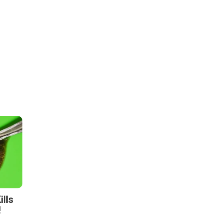
lls
!