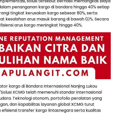
implementasi, solusi tersebut berhasil memangkas biaya
dalam penanganan kargo di bandara hingga 40% setiap
angi tingkat kerusakan kargo sebesar 80%, serta
at kesalahan arus masuk barang di bawah 0,1%. Secara
efisiensi arus kargo meningkat hingga 40%.
tor kargo di Bandara Internasional Nanjing Lukou
Solusi XCMG telah memenuhi standar internasional
 udara. Teknologi otonom, portofolio peralatan yang
gan, dan kapabilitas layanan global XCMG turut
fisiensi transfer kargo lintasnegara serta kualitas