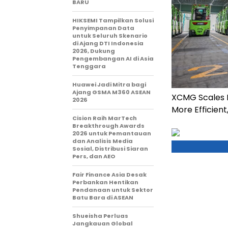
BARU
HIKSEMI Tampilkan Solusi
Penyimpanan Data
untuk Seluruh Skenario
di Ajang DTI Indonesia
2026, Dukung
Pengembangan AI di Asia
Tenggara
Huawei Jadi Mitra bagi
Ajang GSMA M360 ASEAN
XCMG Scales De
2026
More Efficien
Cision Raih MarTech
Breakthrough Awards
2026 untuk Pemantauan
dan Analisis Media
Sosial, Distribusi Siaran
Pers, dan AEO
Fair Finance Asia Desak
Perbankan Hentikan
Pendanaan untuk Sektor
Batu Bara di ASEAN
Shueisha Perluas
Jangkauan Global