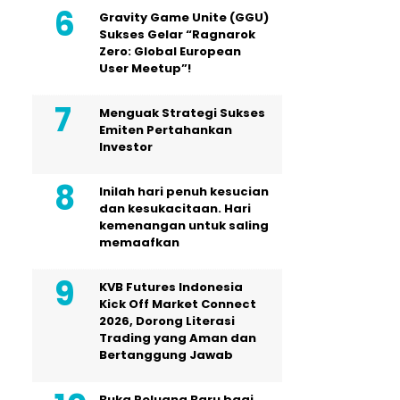
Gravity Game Unite (GGU)
Sukses Gelar “Ragnarok
Zero: Global European
User Meetup”!
Menguak Strategi Sukses
Emiten Pertahankan
Investor
Inilah hari penuh kesucian
dan kesukacitaan. Hari
kemenangan untuk saling
memaafkan
KVB Futures Indonesia
Kick Off Market Connect
2026, Dorong Literasi
Trading yang Aman dan
Bertanggung Jawab
Buka Peluang Baru bagi