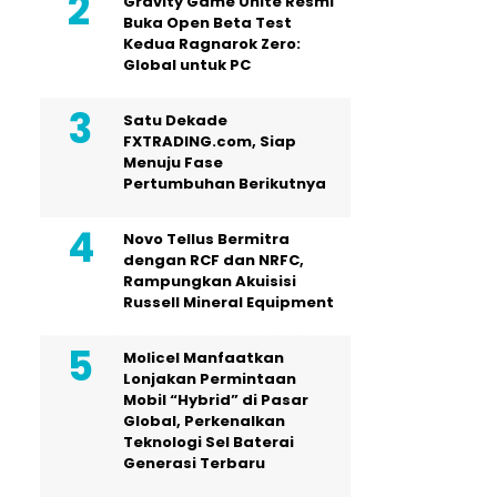
Gravity Game Unite Resmi
Buka Open Beta Test
Kedua Ragnarok Zero:
Global untuk PC
Satu Dekade
FXTRADING.com, Siap
Menuju Fase
Pertumbuhan Berikutnya
Novo Tellus Bermitra
dengan RCF dan NRFC,
Rampungkan Akuisisi
Russell Mineral Equipment
Molicel Manfaatkan
Lonjakan Permintaan
Mobil “Hybrid” di Pasar
Global, Perkenalkan
Teknologi Sel Baterai
Generasi Terbaru