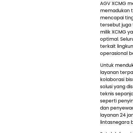
AGV XCMG memi
memadukan tek
mencapai tingk
tersebut juga
milik XCMG y
optimal. Selu
terkait lingk
operasional b
Untuk menduk
layanan terp
kolaborasi bi
solusi yang d
teknis sepanj
seperti penyi
dan penyewaan
layanan 24 ja
lintasnegara 