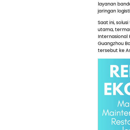
layanan banda
jaringan logis
Saat ini, solu
utama, termas
Internasional
Guangzhou Bai
tersebut ke A