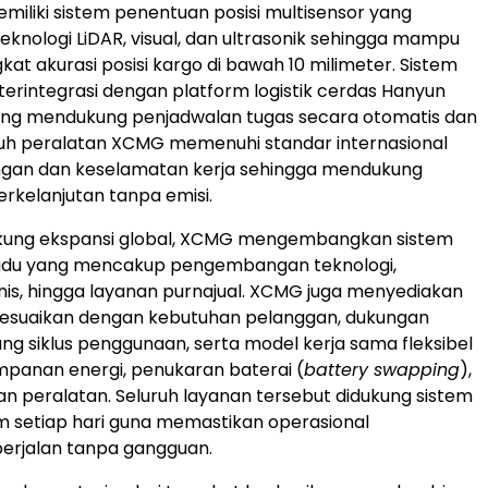
liki sistem penentuan posisi multisensor yang
nologi LiDAR, visual, dan ultrasonik sehingga mampu
at akurasi posisi kargo di bawah 10 milimeter. Sistem
 terintegrasi dengan platform logistik cerdas Hanyun
ang mendukung penjadwalan tugas secara otomatis dan
ruh peralatan XCMG memenuhi standar internasional
ungan dan keselamatan kerja sehingga mendukung
erkelanjutan tanpa emisi.
ung ekspansi global, XCMG mengembangkan sistem
adu yang mencakup pengembangan teknologi,
snis, hingga layanan purnajual. XCMG juga menyediakan
isesuaikan dengan kebutuhan pelanggan, dukungan
ang siklus penggunaan, serta model kerja sama fleksibel
mpanan energi, penukaran baterai (
battery swapping
),
 peralatan. Seluruh layanan tersebut didukung sistem
m setiap hari guna memastikan operasional
berjalan tanpa gangguan.