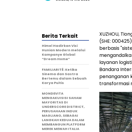
XUZHOU, Tion
Berita Terkait
(SHE: 000425)
Himel Hadirkan Visi
berbasis "sis
Hunian Modern melalui
mengandalkan
Kampanye Global
“Dream Home”
layanan logist
Bandara Inter
FAMILIARITÉ: Ketika
Sinema dan Sastra
penanganan k
Bertemu dalam Sebuah
transformasi 
Karya Puitis
MONDEVITA
MENGAKUISISI SAHAM
MAYORITAS DI
UNDERSCORE DISTRICT,
PERUSAHAAN INDUK
MAGLIANO, SEBAGAI
LANGKAH KEDUA DALAM
MEMBANGUN PLATFORM
MEREK MEWAH ITALIA