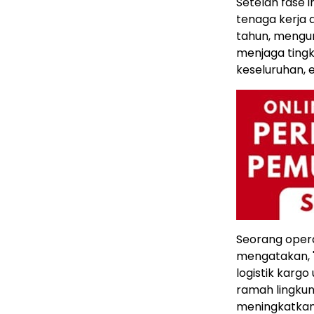
Setelah fase 
tenaga kerja 
tahun, mengur
menjaga tingk
keseluruhan, 
Seorang opera
mengatakan, "
logistik kargo
ramah lingkun
meningkatkan e