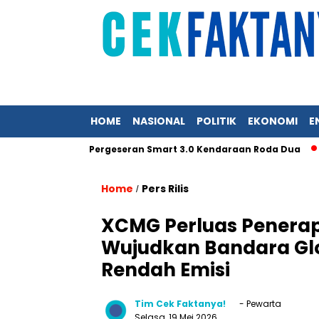
HOME
NASIONAL
POLITIK
EKONOMI
E
Akselerasi Pergeseran Smart 3.0 Kendaraan Roda Dua
SEG S
Home
Pers Rilis
/
XCMG Perluas Penerapa
Wujudkan Bandara Glob
Rendah Emisi
Tim Cek Faktanya!
- Pewarta
Selasa, 19 Mei 2026