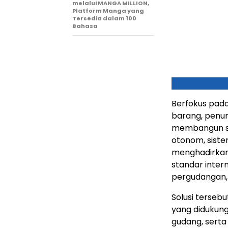
melalui MANGA MILLION,
Platform Manga yang
Tersedia dalam 100
Bahasa
Berfokus pada
barang, penur
membangun sis
otonom, siste
menghadirkan
standar intern
pergudangan, s
Solusi terse
yang didukung 
gudang, sert