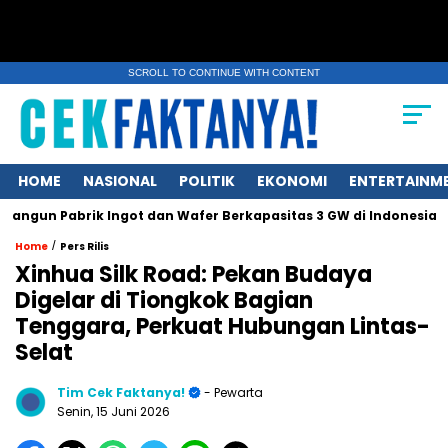
SCROLL TO CONTINUE WITH CONTENT
HOME
NASIONAL
POLITIK
EKONOMI
ENTERTAINM
 Pabrik Ingot dan Wafer Berkapasitas 3 GW di Indonesia
Gla
/
Home
Pers Rilis
Xinhua Silk Road: Pekan Budaya
Digelar di Tiongkok Bagian
Tenggara, Perkuat Hubungan Lintas-
Selat
Tim Cek Faktanya!
- Pewarta
Senin, 15 Juni 2026