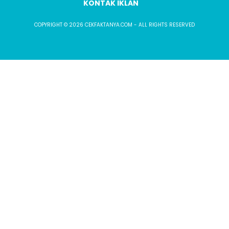
KONTAK IKLAN
COPYRIGHT © 2026 CEKFAKTANYA.COM - ALL RIGHTS RESERVED