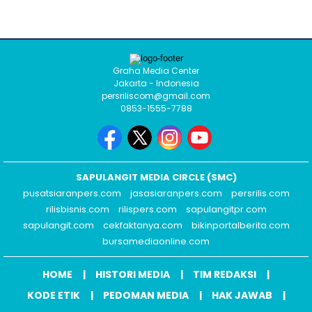
Graha Media Center
Jakarta - Indonesia
persriliscom@gmail.com
0853-1555-7788
SAPULANGIT MEDIA CIRCLE (SMC)
pusatsiaranpers.com
jasasiaranpers.com
persrilis.com
rilisbisnis.com
rilispers.com
sapulangitpr.com
sapulangit.com
cekfaktanya.com
bikinportalberita.com
bursamediaonline.com
HOME
HISTORI MEDIA
TIM REDAKSI
KODE ETIK
PEDOMAN MEDIA
HAK JAWAB