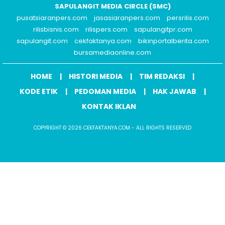
SAPULANGIT MEDIA CIRCLE (SMC)
pusatsiaranpers.com
jasasiaranpers.com
persrilis.com
rilisbisnis.com
rilispers.com
sapulangitpr.com
sapulangit.com
cekfaktanya.com
bikinportalberita.com
bursamediaonline.com
HOME
HISTORI MEDIA
TIM REDAKSI
KODE ETIK
PEDOMAN MEDIA
HAK JAWAB
KONTAK IKLAN
COPYRIGHT © 2026 CEKFAKTANYA.COM - ALL RIGHTS RESERVED