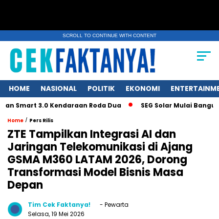
SCROLL TO CONTINUE WITH CONTENT
HOME
NASIONAL
POLITIK
EKONOMI
ENTERTAINM
mart 3.0 Kendaraan Roda Dua
SEG Solar Mulai Bangun Pabrik
/
Home
Pers Rilis
ZTE Tampilkan Integrasi AI dan
Jaringan Telekomunikasi di Ajang
GSMA M360 LATAM 2026, Dorong
Transformasi Model Bisnis Masa
Depan
Tim Cek Faktanya!
- Pewarta
Selasa, 19 Mei 2026