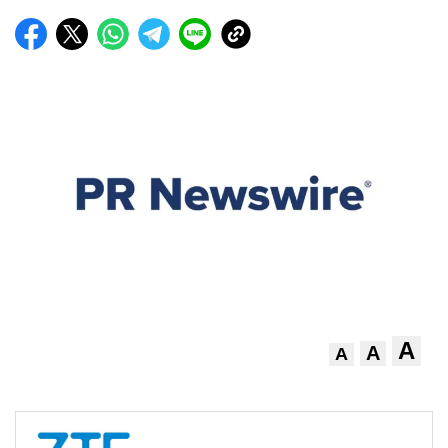
A
A
A