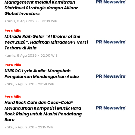
Management melalui Kemitraan
Distribusi Strategis dengan Allianz
Global Investors
Kamis, 6 Agu 2026 - 06:39 WIB
Pers Rilis
Mitrade Raih Gelar “AI Broker of the
Year 2026”, Hadirkan MitradeGPT Versi
Terbaru di Asia
Kamis, 6 Agu 2026 - 02:00 WIB
Pers Rilis
UNISOC Lyric Audio: Mengubah
Pengalaman Mendengarkan Audio
Rabu, 5 Agu 2026 - 23:58 WIB
Pers Rilis
Hard Rock Cafe dan Coca-Cola®
Meluncurkan Kompetisi Musik Hard
Rock Rising untuk Musisi Pendatang
Baru
Rabu, 5 Agu 2026 - 22:15 WIB