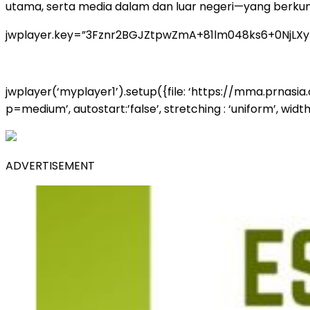
utama, serta media dalam dan luar negeri—yang berku
jwplayer.key=”3Fznr2BGJZtpwZmA+81lm048ks6+0NjLX
jwplayer(‘myplayer1’).setup({file: ‘https://mma.pr
p=medium’, autostart:’false’, stretching : ‘uniform’, width: 
ADVERTISEMENT