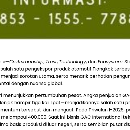
nci—
Craftsmanship
,
Trust
,
Technology
, dan
Ecosystem
. S
ai salah satu pengekspor produk otomotif Tiongkok terbesa
menjadi sorotan utama, serta menarik perhatian pengunj
ntal dengan nuansa global.
eri menunjukkan pertumbuhan pesat. Angka penjualan GAC 
melonjak hampir tiga kali lipat—menjadikannya salah sat
mentum tersebut kian menguat. Pada Triwulan I-2026, p
lampaui 400.000. Saat ini, bisnis GAC International tel
lima basis produksi di luar negeri, serta sembilan pusat d