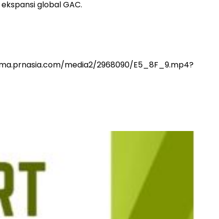
ekspansi global GAC.
://mma.prnasia.com/media2/2968090/E5_8F_9.mp4?