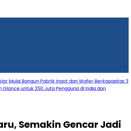
lar Mulai Bangun Pabrik Ingot dan Wafer Berkapasitas 3
rm Glance untuk 250 Juta Pengguna di India dan
aru, Semakin Gencar Jadi