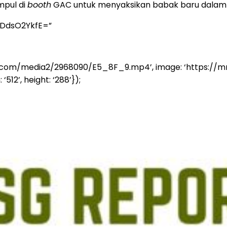
mpul di
booth
GAC untuk menyaksikan babak baru dalam 
yDdsO2YkfE=”
nasia.com/media2/2968090/E5_8F_9.mp4’, image: ‘https
‘512’, height: ‘288’});