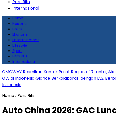
Pers Rilis
Internasional
Home
Nasional
Politik
Ekonomi
Entertainment
Lifestyle
Sport
Pers Rilis
Internasional
OMOWAY Resmikan Kantor Pusat Regional 10 Lantai, Aks
GW di Indonesia
Glance Berkolaborasi dengan IAS, Berbag
Indonesia
Home
Pers Rilis
/
Auto China 2026: GAC Lunc