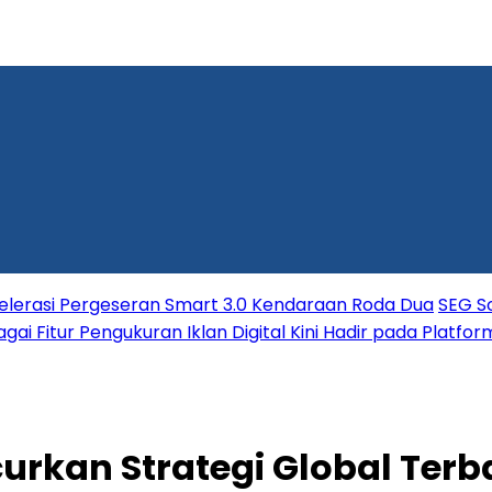
elerasi Pergeseran Smart 3.0 Kendaraan Roda Dua
SEG So
ai Fitur Pengukuran Iklan Digital Kini Hadir pada Platfo
urkan Strategi Global Terb