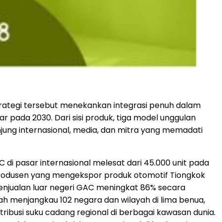
trategi tersebut menekankan integrasi penuh dalam
r pada 2030. Dari sisi produk, tiga model unggulan
ung internasional, media, dan mitra yang memadati
di pasar internasional melesat dari 45.000 unit pada
u produsen yang mengekspor produk otomotif Tiongkok
enjualan luar negeri GAC meningkat 86% secara
ah menjangkau 102 negara dan wilayah di lima benua,
istribusi suku cadang regional di berbagai kawasan dunia.