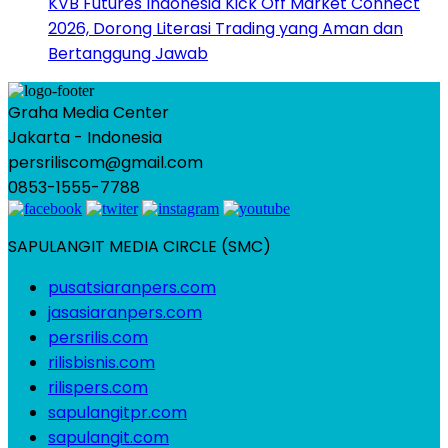
KVB Futures Indonesia Kick Off Market Connect
2026, Dorong Literasi Trading yang Aman dan
Bertanggung Jawab
Graha Media Center
Jakarta - Indonesia
persriliscom@gmail.com
0853-1555-7788
SAPULANGIT MEDIA CIRCLE (SMC)
pusatsiaranpers.com
jasasiaranpers.com
persrilis.com
rilisbisnis.com
rilispers.com
sapulangitpr.com
sapulangit.com