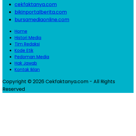
cekfaktanya.com
bikinportalberita.com
bursamediaonline.com
Home
Histori Media
Tim Redaksi
Kode Etik
Pedoman Media
Hak Jawab
Kontak Iklan
Copyright © 2026 Cekfaktanya.com - All Rights
Reserved