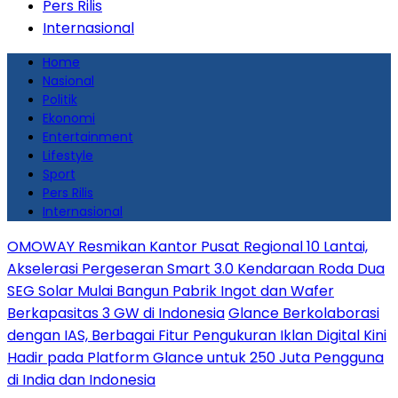
Pers Rilis
Internasional
Home
Nasional
Politik
Ekonomi
Entertainment
Lifestyle
Sport
Pers Rilis
Internasional
OMOWAY Resmikan Kantor Pusat Regional 10 Lantai,
Akselerasi Pergeseran Smart 3.0 Kendaraan Roda Dua
SEG Solar Mulai Bangun Pabrik Ingot dan Wafer
Berkapasitas 3 GW di Indonesia
Glance Berkolaborasi
dengan IAS, Berbagai Fitur Pengukuran Iklan Digital Kini
Hadir pada Platform Glance untuk 250 Juta Pengguna
di India dan Indonesia