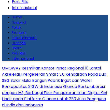
Pers Rilis
Internasional
Home
Nasional
Politik
Ekonomi
Entertainment
Lifestyle
Sport
Pers Rilis
Internasional
OMOWAY Resmikan Kantor Pusat Regional 10 Lantai,
Akselerasi Pergeseran Smart 3.0 Kendaraan Roda Dua
SEG Solar Mulai Bangun Pabrik Ingot dan Wafer
Berkapasitas 3 GW di Indonesia
Glance Berkolaborasi
dengan IAS, Berbagai Fitur Pengukuran Iklan Digital Kini
Hadir pada Platform Glance untuk 250 Juta Pengguna
di India dan Indonesia