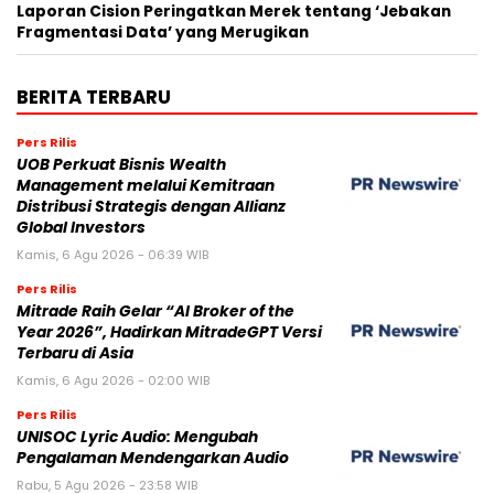
Laporan Cision Peringatkan Merek tentang ‘Jebakan
Fragmentasi Data’ yang Merugikan
BERITA TERBARU
Pers Rilis
UOB Perkuat Bisnis Wealth
Management melalui Kemitraan
Distribusi Strategis dengan Allianz
Global Investors
Kamis, 6 Agu 2026 - 06:39 WIB
Pers Rilis
Mitrade Raih Gelar “AI Broker of the
Year 2026”, Hadirkan MitradeGPT Versi
Terbaru di Asia
Kamis, 6 Agu 2026 - 02:00 WIB
Pers Rilis
UNISOC Lyric Audio: Mengubah
Pengalaman Mendengarkan Audio
Rabu, 5 Agu 2026 - 23:58 WIB