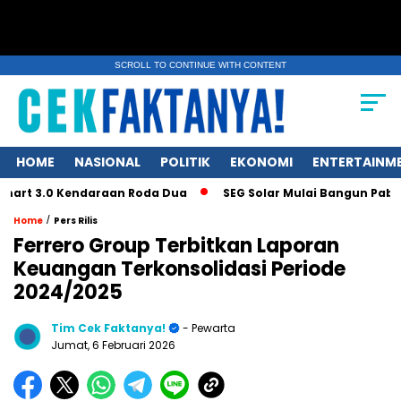
SCROLL TO CONTINUE WITH CONTENT
HOME
NASIONAL
POLITIK
EKONOMI
ENTERTAINM
3.0 Kendaraan Roda Dua
SEG Solar Mulai Bangun Pabrik Ingot
/
Home
Pers Rilis
Ferrero Group Terbitkan Laporan
Keuangan Terkonsolidasi Periode
2024/2025
Tim Cek Faktanya!
- Pewarta
Jumat, 6 Februari 2026