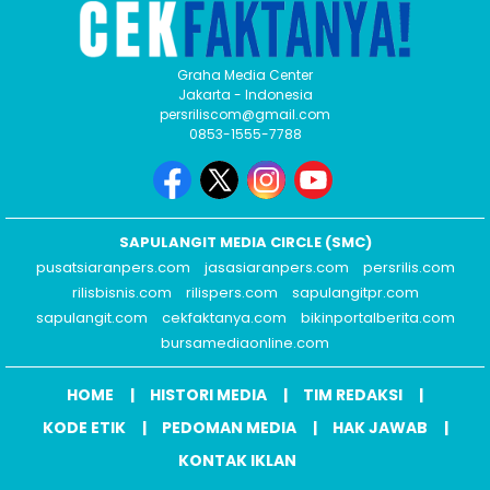
Graha Media Center
Jakarta - Indonesia
persriliscom@gmail.com
0853-1555-7788
SAPULANGIT MEDIA CIRCLE (SMC)
pusatsiaranpers.com
jasasiaranpers.com
persrilis.com
rilisbisnis.com
rilispers.com
sapulangitpr.com
sapulangit.com
cekfaktanya.com
bikinportalberita.com
bursamediaonline.com
HOME
HISTORI MEDIA
TIM REDAKSI
KODE ETIK
PEDOMAN MEDIA
HAK JAWAB
KONTAK IKLAN