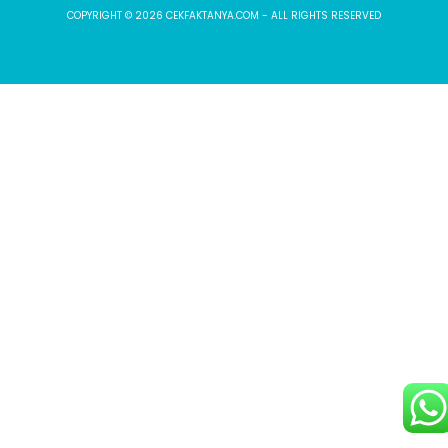
COPYRIGHT © 2026 CEKFAKTANYA.COM - ALL RIGHTS RESERVED