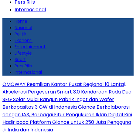
Pers Rilis
Internasional
Home
Nasional
Politik
Ekonomi
Entertainment
Lifestyle
Sport
Pers Rilis
Internasional
OMOWAY Resmikan Kantor Pusat Regional 10 Lantai,
Akselerasi Pergeseran Smart 3.0 Kendaraan Roda Dua
SEG Solar Mulai Bangun Pabrik Ingot dan Wafer
Berkapasitas 3 GW di Indonesia
Glance Berkolaborasi
dengan IAS, Berbagai Fitur Pengukuran Iklan Digital Kini
Hadir pada Platform Glance untuk 250 Juta Pengguna
di India dan Indonesia